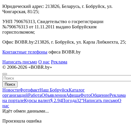
Юридический адрес:
213826, Беларусь, г. Бобруйск, ул.
Чонгарская, 81/25;
УНП 790676313, Свидетельство о госрегистрации
№790676313 от 11.11.2011 выдано Бобруйским
горисполкомом;
Офис BOBR.by:
213826, г. Бобруйск, ул. Карла Либкнехта, 25;
Контактные телефоны
офиса BOBR.by
Написать письмо
О нас
Реклама
© 2006-2026 «BOBR.by»
Поиск
Новости
Фотофакт
Наш Бобруйск
Каталог
организаций
Работа
Объявления
Афиша
Фото
Общение
Реклама
на портале
Курсы валют
$ 2.94
Погода
32°
Написать письмо
О
нас
Идёт обмен данными...
Произошла ошибка