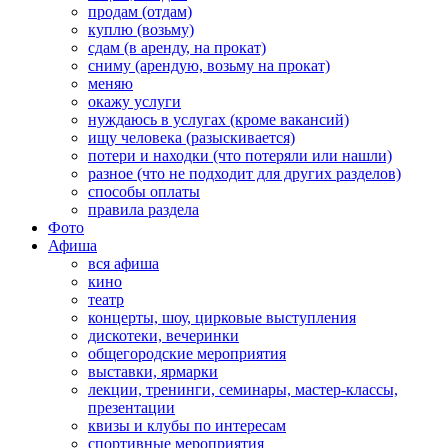
продам (отдам)
куплю (возьму)
сдам (в аренду, на прокат)
сниму (арендую, возьму на прокат)
меняю
окажу услуги
нуждаюсь в услугах (кроме вакансий)
ищу человека (разыскивается)
потери и находки (что потеряли или нашли)
разное (что не подходит для других разделов)
способы оплаты
правила раздела
Фото
Афиша
вся афиша
кино
театр
концерты, шоу, цирковые выступления
дискотеки, вечеринки
общегородские мероприятия
выставки, ярмарки
лекции, тренинги, семинары, мастер-классы,
презентации
квизы и клубы по интересам
спортивные мероприятия