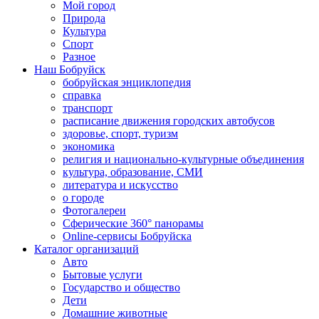
Мой город
Природа
Культура
Спорт
Разное
Наш Бобруйск
бобруйская энциклопедия
справка
транспорт
расписание движения городских автобусов
здоровье, спорт, туризм
экономика
религия и национально-культурные объединения
культура, образование, СМИ
литература и искусство
о городе
Фотогалереи
Сферические 360° панорамы
Online-сервисы Бобруйска
Каталог организаций
Авто
Бытовые услуги
Государство и общество
Дети
Домашние животные