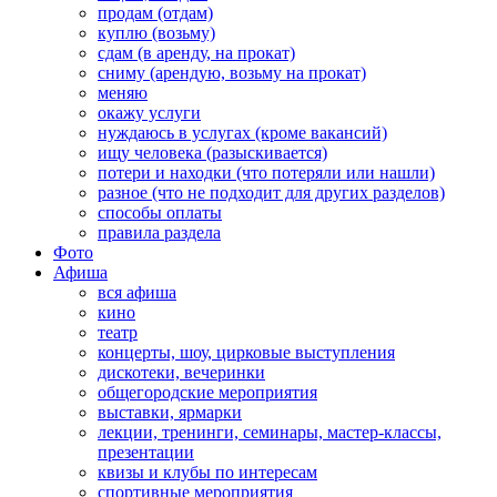
продам (отдам)
куплю (возьму)
сдам (в аренду, на прокат)
сниму (арендую, возьму на прокат)
меняю
окажу услуги
нуждаюсь в услугах (кроме вакансий)
ищу человека (разыскивается)
потери и находки (что потеряли или нашли)
разное (что не подходит для других разделов)
способы оплаты
правила раздела
Фото
Афиша
вся афиша
кино
театр
концерты, шоу, цирковые выступления
дискотеки, вечеринки
общегородские мероприятия
выставки, ярмарки
лекции, тренинги, семинары, мастер-классы,
презентации
квизы и клубы по интересам
спортивные мероприятия