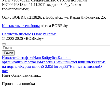
УНП 790676313, Свидетельство о госрегистрации
№790676313 от 11.11.2011 выдано Бобруйским
горисполкомом;
Офис BOBR.by:
213826, г. Бобруйск, ул. Карла Либкнехта, 25;
Контактные телефоны
офиса BOBR.by
Написать письмо
О нас
Реклама
© 2006-2026 «BOBR.by»
Поиск
Новости
Фотофакт
Наш Бобруйск
Каталог
организаций
Работа
Объявления
Афиша
Фото
Общение
Реклама
на портале
Курсы валют
$ 2.95
Погода
32°
Написать письмо
О
нас
Идёт обмен данными...
Произошла ошибка