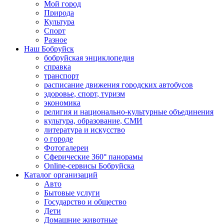
Мой город
Природа
Культура
Спорт
Разное
Наш Бобруйск
бобруйская энциклопедия
справка
транспорт
расписание движения городских автобусов
здоровье, спорт, туризм
экономика
религия и национально-культурные объединения
культура, образование, СМИ
литература и искусство
о городе
Фотогалереи
Сферические 360° панорамы
Online-сервисы Бобруйска
Каталог организаций
Авто
Бытовые услуги
Государство и общество
Дети
Домашние животные