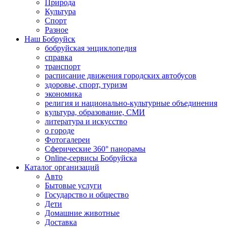
Природа
Культура
Спорт
Разное
Наш Бобруйск
бобруйская энциклопедия
справка
транспорт
расписание движения городских автобусов
здоровье, спорт, туризм
экономика
религия и национально-культурные объединения
культура, образование, СМИ
литература и искусство
о городе
Фотогалереи
Сферические 360° панорамы
Online-сервисы Бобруйска
Каталог организаций
Авто
Бытовые услуги
Государство и общество
Дети
Домашние животные
Доставка