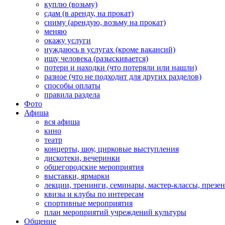
куплю (возьму)
сдам (в аренду, на прокат)
сниму (арендую, возьму на прокат)
меняю
окажу услуги
нуждаюсь в услугах (кроме вакансий)
ищу человека (разыскивается)
потери и находки (что потеряли или нашли)
разное (что не подходит для других разделов)
способы оплаты
правила раздела
Фото
Афиша
вся афиша
кино
театр
концерты, шоу, цирковые выступления
дискотеки, вечеринки
общегородские мероприятия
выставки, ярмарки
лекции, тренинги, семинары, мастер-классы, презе
квизы и клубы по интересам
спортивные мероприятия
план мероприятий учреждений культуры
Общение