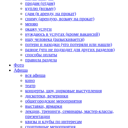
продам (отдам)
куплю (возьму)
сдам (в аренду, на прокат)
сниму (арендую, возьму на прокат)
меняю
окажу услуги
нуждаюсь в услугах (кроме вакансий)
ищу человека (разыскивается)
потери и находки (что потеряли или нашли)
разное (что не подходит для других разделов)
способы оплаты
правила раздела
Фото
Афиша
вся афиша
кино
театр
концерты, шоу, цирковые выступления
дискотеки, вечеринки
общегородские мероприятия
выставки, ярмарки
лекции, тренинги, семинары, мастер-классы,
презентации
квизы и клубы по интересам
спортивные мероприятия