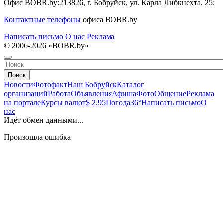
Офис BOBR.by:
213826, г. Бобруйск, ул. Карла Либкнехта, 25;
Контактные телефоны
офиса BOBR.by
Написать письмо
О нас
Реклама
© 2006-2026 «BOBR.by»
Поиск
Новости
Фотофакт
Наш Бобруйск
Каталог
организаций
Работа
Объявления
Афиша
Фото
Общение
Реклама
на портале
Курсы валют
$ 2.95
Погода
36°
Написать письмо
О
нас
Идёт обмен данными...
Произошла ошибка