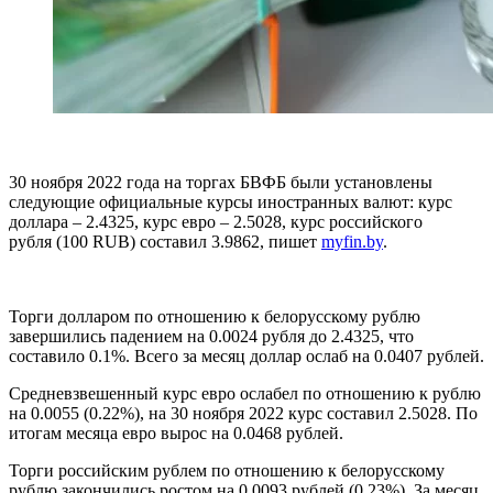
30 ноября 2022 года на
торгах БВФБ
были установлены
следующие официальные курсы иностранных валют:
курс
доллара
– 2.4325,
курс евро
– 2.5028,
курс российского
рубля
(100 RUB) составил 3.9862, пишет
myfin.by
.
Торги долларом
по отношению к белорусскому рублю
завершились падением на 0.0024 рубля до 2.4325, что
составило 0.1%. Всего за месяц доллар ослаб на 0.0407 рублей.
Средневзвешенный курс евро
ослабел по отношению к рублю
на 0.0055 (0.22%), на 30 ноября 2022 курс составил 2.5028. По
итогам месяца евро вырос на 0.0468 рублей.
Торги российским рублем
по отношению к белорусскому
рублю закончились ростом на 0.0093 рублей (0.23%). За месяц