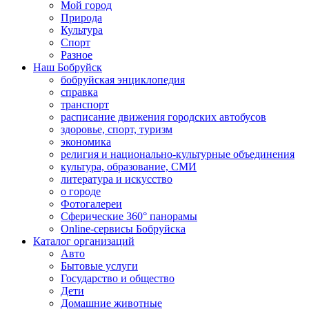
Мой город
Природа
Культура
Спорт
Разное
Наш Бобруйск
бобруйская энциклопедия
справка
транспорт
расписание движения городских автобусов
здоровье, спорт, туризм
экономика
религия и национально-культурные объединения
культура, образование, СМИ
литература и искусство
о городе
Фотогалереи
Сферические 360° панорамы
Online-сервисы Бобруйска
Каталог организаций
Авто
Бытовые услуги
Государство и общество
Дети
Домашние животные