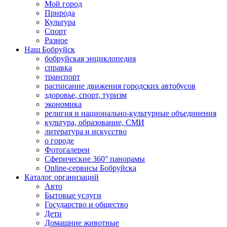
Мой город
Природа
Культура
Спорт
Разное
Наш Бобруйск
бобруйская энциклопедия
справка
транспорт
расписание движения городских автобусов
здоровье, спорт, туризм
экономика
религия и национально-культурные объединения
культура, образование, СМИ
литература и искусство
о городе
Фотогалереи
Сферические 360° панорамы
Online-сервисы Бобруйска
Каталог организаций
Авто
Бытовые услуги
Государство и общество
Дети
Домашние животные