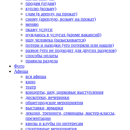
продам (отдам)
куплю (возьму)
сдам (в аренду, на прокат)
сниму (арендую, возьму на прокат)
меняю
окажу услуги
нуждаюсь в услугах (кроме вакансий)
ищу человека (разыскивается)
потери и находки (что потеряли или нашли)
разное (что не подходит для других разделов)
способы оплаты
правила раздела
Фото
Афиша
вся афиша
кино
театр
концерты, шоу, цирковые выступления
дискотеки, вечеринки
общегородские мероприятия
выставки, ярмарки
лекции, тренинги, семинары, мастер-классы,
презентации
квизы и клубы по интересам
спортивные мероприятия