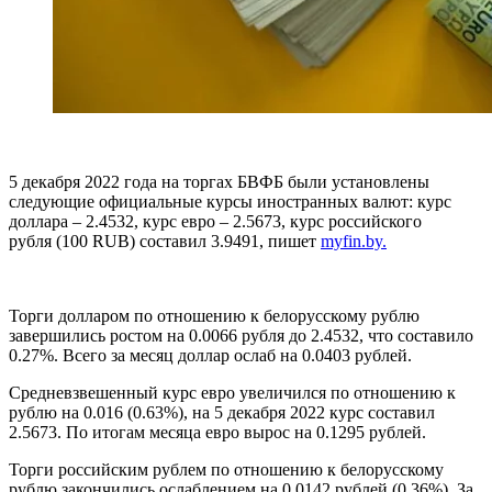
5 декабря 2022 года на
торгах БВФБ
были установлены
следующие официальные курсы иностранных валют:
курс
доллара
– 2.4532,
курс евро
– 2.5673,
курс российского
рубля
(100 RUB) составил 3.9491, пишет
myfin.by.
Торги долларом
по отношению к белорусскому рублю
завершились ростом на 0.0066 рубля до 2.4532, что составило
0.27%. Всего за месяц доллар ослаб на 0.0403 рублей.
Средневзвешенный курс евро
увеличился по отношению к
рублю на 0.016 (0.63%), на 5 декабря 2022 курс составил
2.5673. По итогам месяца евро вырос на 0.1295 рублей.
Торги российским рублем
по отношению к белорусскому
рублю закончились ослаблением на 0.0142 рублей (0.36%). За