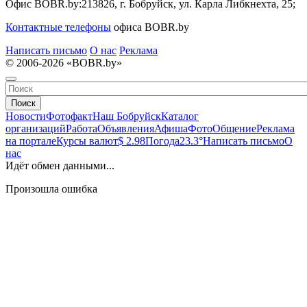
Офис BOBR.by:
213826, г. Бобруйск, ул. Карла Либкнехта, 25;
Контактные телефоны
офиса BOBR.by
Написать письмо
О нас
Реклама
© 2006-2026 «BOBR.by»
Поиск
Новости
Фотофакт
Наш Бобруйск
Каталог
организаций
Работа
Объявления
Афиша
Фото
Общение
Реклама
на портале
Курсы валют
$ 2.98
Погода
23.3°
Написать письмо
О
нас
Идёт обмен данными...
Произошла ошибка