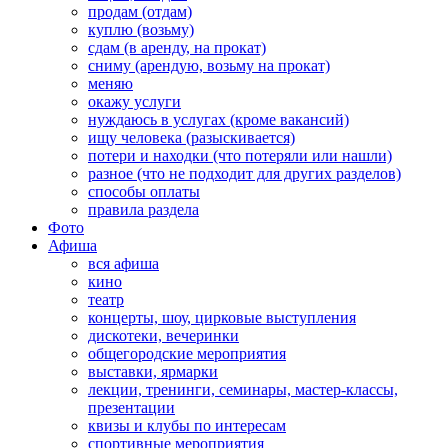
продам (отдам)
куплю (возьму)
сдам (в аренду, на прокат)
сниму (арендую, возьму на прокат)
меняю
окажу услуги
нуждаюсь в услугах (кроме вакансий)
ищу человека (разыскивается)
потери и находки (что потеряли или нашли)
разное (что не подходит для других разделов)
способы оплаты
правила раздела
Фото
Афиша
вся афиша
кино
театр
концерты, шоу, цирковые выступления
дискотеки, вечеринки
общегородские мероприятия
выставки, ярмарки
лекции, тренинги, семинары, мастер-классы,
презентации
квизы и клубы по интересам
спортивные мероприятия