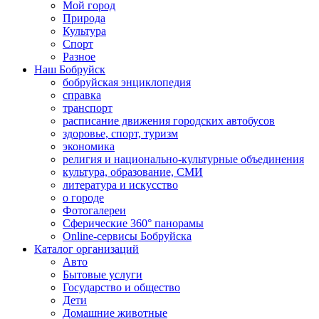
Мой город
Природа
Культура
Спорт
Разное
Наш Бобруйск
бобруйская энциклопедия
справка
транспорт
расписание движения городских автобусов
здоровье, спорт, туризм
экономика
религия и национально-культурные объединения
культура, образование, СМИ
литература и искусство
о городе
Фотогалереи
Сферические 360° панорамы
Online-сервисы Бобруйска
Каталог организаций
Авто
Бытовые услуги
Государство и общество
Дети
Домашние животные