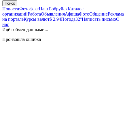
Поиск
Новости
Фотофакт
Наш Бобруйск
Каталог
организаций
Работа
Объявления
Афиша
Фото
Общение
Реклама
на портале
Курсы валют
$ 2.94
Погода
32°
Написать письмо
О
нас
Идёт обмен данными...
Произошла ошибка