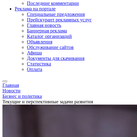
Последние комментарии
Реклама на портале
Специальные предложения
Прейскурант рекламных услуг
Главная новость
Баннерная реклама
Каталог организаций
Объявления
Обслуживание сайтов
Афиша
Документы для скачивания
Статистика
Оплата
Главная
Новости
Бизнес и политика
Текущие и перспективные задачи развития