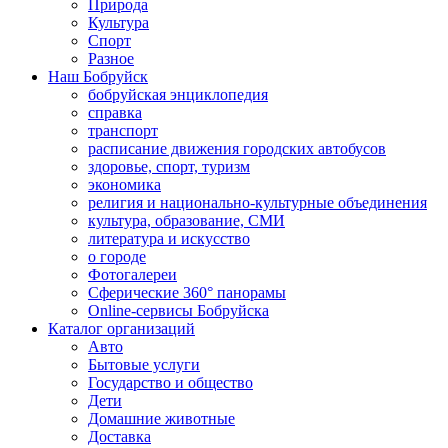
Природа
Культура
Спорт
Разное
Наш Бобруйск
бобруйская энциклопедия
справка
транспорт
расписание движения городских автобусов
здоровье, спорт, туризм
экономика
религия и национально-культурные объединения
культура, образование, СМИ
литература и искусство
о городе
Фотогалереи
Сферические 360° панорамы
Online-сервисы Бобруйска
Каталог организаций
Авто
Бытовые услуги
Государство и общество
Дети
Домашние животные
Доставка