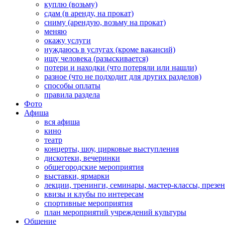
куплю (возьму)
сдам (в аренду, на прокат)
сниму (арендую, возьму на прокат)
меняю
окажу услуги
нуждаюсь в услугах (кроме вакансий)
ищу человека (разыскивается)
потери и находки (что потеряли или нашли)
разное (что не подходит для других разделов)
способы оплаты
правила раздела
Фото
Афиша
вся афиша
кино
театр
концерты, шоу, цирковые выступления
дискотеки, вечеринки
общегородские мероприятия
выставки, ярмарки
лекции, тренинги, семинары, мастер-классы, презе
квизы и клубы по интересам
спортивные мероприятия
план мероприятий учреждений культуры
Общение