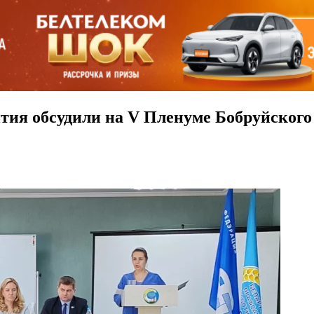
ития обсудили на V Пленуме Бобруйског