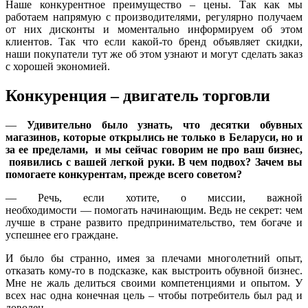
Наше конкурентное преимущество – цены. Так как мы
работаем напрямую с производителями, регулярно получаем
от них дисконты и моментально информируем об этом
клиентов. Так что если какой-то бренд объявляет скидки,
наши покупатели тут же об этом узнают и могут сделать заказ
с хорошей экономией.
Конкуренция – двигатель торговли
—
Удивительно было узнать, что десятки обувных
магазинов, которые открылись не только в Беларуси, но и
за ее пределами,
и мы сейчас говорим не про ваш бизнес,
появились с вашей легкой руки. В чем подвох? Зачем вы
помогаете конкурентам, прежде всего советом?
—
Речь, если хотите, о миссии, важной
необходимости
—
помогать начинающим. Ведь не секрет: чем
лучше в стране развито предпринимательство, тем богаче и
успешнее его граждане.
И было бы странно, имея за плечами многолетний опыт,
отказать кому-то в подсказке, как выстроить обувной бизнес.
Мне не жаль делиться своими компетенциями и опытом. У
всех нас одна конечная цель – чтобы потребитель был рад и
доволен.