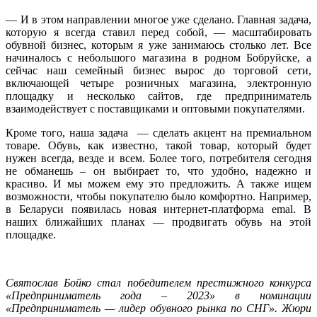
—
И в этом направлении многое уже сделано. Главная задача,
которую я всегда ставил перед собой,
—
масштабировать
обувной бизнес, которым я уже занимаюсь столько лет. Все
начиналось с небольшого магазина в родном Бобруйске, а
сейчас наш семейный бизнес вырос до торговой сети,
включающей четыре розничных магазина, электронную
площадку и несколько сайтов, где предприниматель
взаимодействует с поставщиками и оптовыми покупателями.
Кроме того, наша задача
—
сделать акцент на премиальном
товаре. Обувь, как известно, такой товар, который будет
нужен всегда, везде и всем. Более того, потребителя сегодня
не обманешь – он выбирает то, что удобно, надежно и
красиво. И мы можем ему это предложить. А также ищем
возможности, чтобы покупателю было комфортно. Например,
в Беларуси появилась новая интернет-платформа emal. В
наших ближайших планах
—
продвигать обувь на этой
площадке.
Святослав Бойко стал победителем престижного конкурса
«Предприниматель года – 2023» в номинации
«Предприниматель
—
лидер обувного рынка по СНГ». Жюри