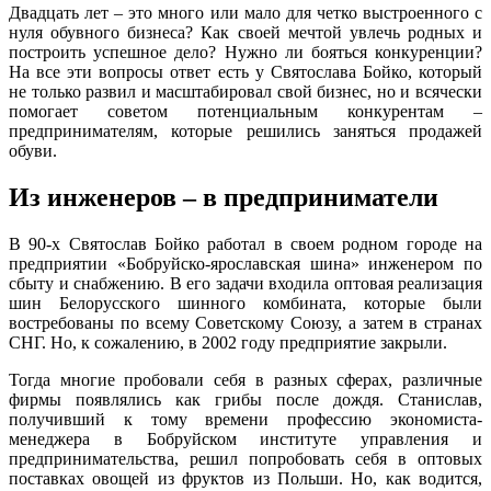
Двадцать лет – это много или мало для четко выстроенного с
нуля обувного бизнеса? Как своей мечтой увлечь родных и
построить успешное дело? Нужно ли бояться конкуренции?
На все эти вопросы ответ есть у Святослава Бойко, который
не только развил и масштабировал свой бизнес, но и всячески
помогает советом потенциальным конкурентам –
предпринимателям, которые решились заняться продажей
обуви.
Из инженеров – в предприниматели
В 90-х Святослав Бойко работал в своем родном городе на
предприятии «Бобруйско-ярославская шина» инженером по
сбыту и снабжению. В его задачи входила оптовая реализация
шин Белорусского шинного комбината, которые были
востребованы по всему Советскому Союзу, а затем в странах
СНГ. Но, к сожалению, в 2002 году предприятие закрыли.
Тогда многие пробовали себя в разных сферах, различные
фирмы появлялись как грибы после дождя. Станислав,
получивший к тому времени профессию экономиста-
менеджера в Бобруйском институте управления и
предпринимательства, решил попробовать себя в оптовых
поставках овощей из фруктов из Польши. Но, как водится,