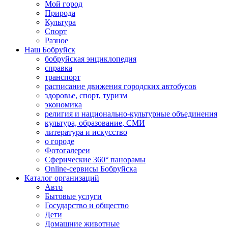
Мой город
Природа
Культура
Спорт
Разное
Наш Бобруйск
бобруйская энциклопедия
справка
транспорт
расписание движения городских автобусов
здоровье, спорт, туризм
экономика
религия и национально-культурные объединения
культура, образование, СМИ
литература и искусство
о городе
Фотогалереи
Сферические 360° панорамы
Online-сервисы Бобруйска
Каталог организаций
Авто
Бытовые услуги
Государство и общество
Дети
Домашние животные