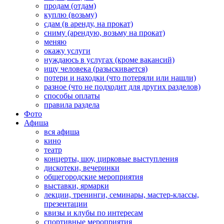
продам (отдам)
куплю (возьму)
сдам (в аренду, на прокат)
сниму (арендую, возьму на прокат)
меняю
окажу услуги
нуждаюсь в услугах (кроме вакансий)
ищу человека (разыскивается)
потери и находки (что потеряли или нашли)
разное (что не подходит для других разделов)
способы оплаты
правила раздела
Фото
Афиша
вся афиша
кино
театр
концерты, шоу, цирковые выступления
дискотеки, вечеринки
общегородские мероприятия
выставки, ярмарки
лекции, тренинги, семинары, мастер-классы,
презентации
квизы и клубы по интересам
спортивные мероприятия