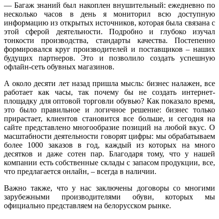
—
Багаж знаний был накоплен внушительный: ежедневно по
несколько часов в день я мониторил всю доступную
информацию из открытых источников, которая была связана с
этой сферой деятельности. Подробно и глубоко изучал
тонкости производства, стандарты качества. Постепенно
формировался круг производителей и поставщиков – наших
будущих партнеров. Это и позволило создать успешную
офлайн-сеть обувных магазинов.
А около десяти лет назад пришла мысль: бизнес налажен, все
работает как часы, так почему бы не создать интернет-
площадку для оптовой торговли обувью? Как показало время,
это было правильное и логичное решение: бизнес только
прирастает, клиентов становится все больше, и сегодня на
сайте представлено многообразие позиций на любой вкус. О
масштабности деятельности говорят цифры: мы обрабатываем
более 1000 заказов в год, каждый из которых на много
десятков и даже сотен пар. Благодаря тому, что у нашей
компании есть собственные склады с запасом продукции, все,
что предлагается онлайн, – всегда в наличии.
Важно также, что у нас заключены договоры со многими
зарубежными производителями обуви, которых мы
официально представляем на белорусском рынке.