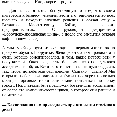
вмешался случай. Или, скорее… родня.
—
Для начала я хотел бы упомянуть о том, что своим
интересом к бизнесу, умением вести его, разбираться во всех
нюансах и находить нужные решения я обязан отцу –
Виталию Мелентьевичу Бойко,
—
говорит
предприниматель.
—
Он руководил предприятием
«Бобруйско-ярославская шина», а после его закрытия открыл
кафе в нашем городе.
А мама моей супруги открыла один из первых магазинов по
продаже обуви в Бобруйске. Жена работала там продавцом и
очень хорошо ориентировалась в том, какие потребности у
покупателей. Оказалось, есть большая нехватка детского
ассортимента обуви. Если чего-то нет – значит, нужно сделать
так, чтобы потребитель был доволен. Сказано – сделано! Мы
открыли небольшой магазин и буквально через несколько
месяцев торговые точки сети стали появляться по всему
городу. Покупателям был предложен богатейший ассортимент
от более ста компаний-поставщиков, о котором они раньше и
не мечтали.
—
Какие знания вам пригодились при открытии семейного
дела?