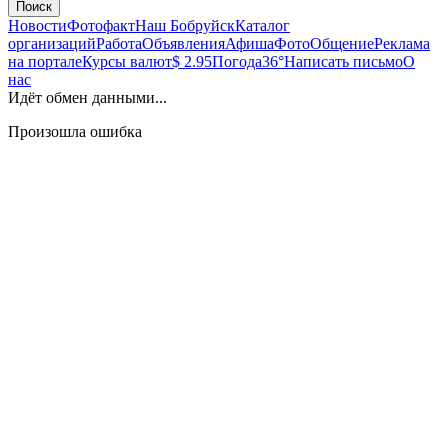
Поиск
Новости
Фотофакт
Наш Бобруйск
Каталог
организаций
Работа
Объявления
Афиша
Фото
Общение
Реклама
на портале
Курсы валют
$ 2.95
Погода
36°
Написать письмо
О
нас
Идёт обмен данными...
Произошла ошибка