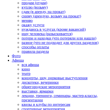
продам (отдам)
куплю (возьму)
сдам (в аренду, на прокат)
сниму (арендую, возьму на прокат)
меняю
окажу услуги
нуждаюсь в услугах (кроме вакансий)
ищу человека (разыскивается)
потери и находки (что потеряли или нашли)
разное (что не подходит для других разделов)
способы оплаты
правила раздела
Фото
Афиша
вся афиша
кино
театр
концерты, шоу, цирковые выступления
дискотеки, вечеринки
общегородские мероприятия
выставки, ярмарки
лекции, тренинги, семинары, мастер-классы,
презентации
квизы и клубы по интересам
спортивные мероприятия