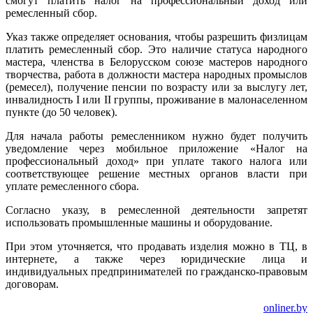
смогут платить налог на профессиональный доход или
ремесленный сбор.
Указ также определяет основания, чтобы разрешить физлицам
платить ремесленный сбор. Это наличие статуса народного
мастера, членства в Белорусском союзе мастеров народного
творчества, работа в должности мастера народных промыслов
(ремесел), получение пенсии по возрасту или за выслугу лет,
инвалидность I или II группы, проживание в малонаселенном
пункте (до 50 человек).
Для начала работы ремесленником нужно будет получить
уведомление через мобильное приложение «Налог на
профессиональный доход» при уплате такого налога или
соответствующее решение местных органов власти при
уплате ремесленного сбора.
Согласно указу, в ремесленной деятельности запретят
использовать промышленные машины и оборудование.
При этом уточняется, что продавать изделия можно в ТЦ, в
интернете, а также через юридические лица и
индивидуальных предпринимателей по гражданско-правовым
договорам.
onliner.by