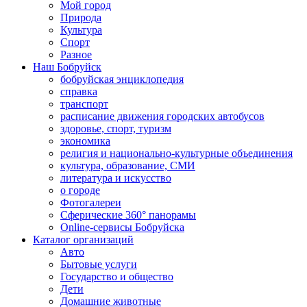
Мой город
Природа
Культура
Спорт
Разное
Наш Бобруйск
бобруйская энциклопедия
справка
транспорт
расписание движения городских автобусов
здоровье, спорт, туризм
экономика
религия и национально-культурные объединения
культура, образование, СМИ
литература и искусство
о городе
Фотогалереи
Сферические 360° панорамы
Online-сервисы Бобруйска
Каталог организаций
Авто
Бытовые услуги
Государство и общество
Дети
Домашние животные