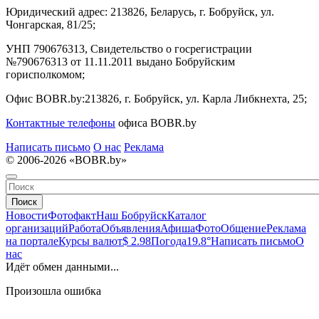
Юридический адрес:
213826, Беларусь, г. Бобруйск, ул.
Чонгарская, 81/25;
УНП 790676313, Свидетельство о госрегистрации
№790676313 от 11.11.2011 выдано Бобруйским
горисполкомом;
Офис BOBR.by:
213826, г. Бобруйск, ул. Карла Либкнехта, 25;
Контактные телефоны
офиса BOBR.by
Написать письмо
О нас
Реклама
© 2006-2026 «BOBR.by»
Поиск
Новости
Фотофакт
Наш Бобруйск
Каталог
организаций
Работа
Объявления
Афиша
Фото
Общение
Реклама
на портале
Курсы валют
$ 2.98
Погода
19.8°
Написать письмо
О
нас
Идёт обмен данными...
Произошла ошибка