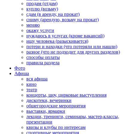
продам (отдам)
куплю (возьму)
сдам (в аренду, на прокат)
сниму (арендую, возьму на прокат)
меняю
окажу услуги
нуждаюсь в услугах (кроме вакансий)
ищу человека (разыскивается)
потери и находки (что потеряли или нашли)
разное (что не подходит для других разделов)
способы оплаты
правила раздела
Фото
Афиша
вся афиша
кино
театр
концерты, шоу, цирковые выступления
дискотеки, вечеринки
общегородские мероприятия
выставки, ярмарки
лекции, тренинги, семинары, мастер-классы,
презентации
квизы и клубы по интересам
спортивные мероприятия