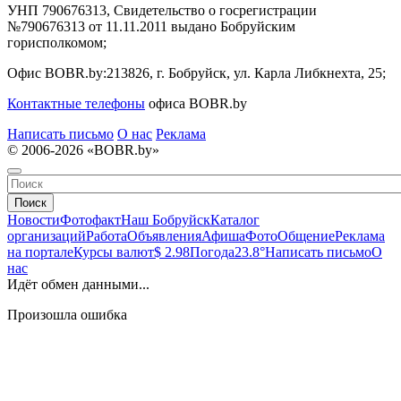
УНП 790676313, Свидетельство о госрегистрации
№790676313 от 11.11.2011 выдано Бобруйским
горисполкомом;
Офис BOBR.by:
213826, г. Бобруйск, ул. Карла Либкнехта, 25;
Контактные телефоны
офиса BOBR.by
Написать письмо
О нас
Реклама
© 2006-2026 «BOBR.by»
Поиск
Новости
Фотофакт
Наш Бобруйск
Каталог
организаций
Работа
Объявления
Афиша
Фото
Общение
Реклама
на портале
Курсы валют
$ 2.98
Погода
23.8°
Написать письмо
О
нас
Идёт обмен данными...
Произошла ошибка