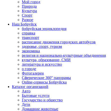
Мой город
Природа
Культура
Спорт
Разное
Наш Бобруйск
бобруйская энциклопедия
справка
транспорт
расписание движения городских автобусов
здоровье, спорт, туризм
экономика
религия и национально-культурные объединения
культура, образование, СМИ
литература и искусство
о городе
Фотогалереи
Сферические 360° панорамы
Online-сервисы Бобруйска
Каталог организаций
Авто
Бытовые услуги
Государство и общество
Дети
Домашние животные