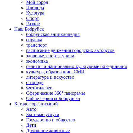
Мой город
Природа
Культура
Спорт
Разное
Наш Бобруйск
бобруйская энциклопедия
справка
транспорт
расписание движения городских автобусов
здоровье, спорт, туризм
экономика
религия и национально-культурные объединения
культура, образование, СМИ
литература и искусство
о городе
Фотогалереи
Сферические 360° панорамы
Online-сервисы Бобруйска
Каталог организаций
Авто
Бытовые услуги
Государство и общество
Дети
Домашние животные