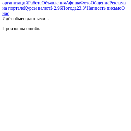
организаций
Работа
Объявления
Афиша
Фото
Общение
Реклама
на портале
Курсы валют
$ 2.96
Погода
23.3°
Написать письмо
О
нас
Идёт обмен данными...
Произошла ошибка