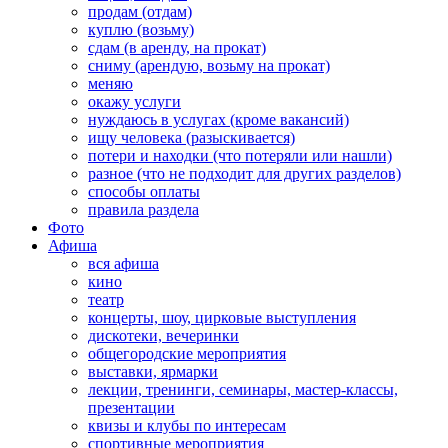
продам (отдам)
куплю (возьму)
сдам (в аренду, на прокат)
сниму (арендую, возьму на прокат)
меняю
окажу услуги
нуждаюсь в услугах (кроме вакансий)
ищу человека (разыскивается)
потери и находки (что потеряли или нашли)
разное (что не подходит для других разделов)
способы оплаты
правила раздела
Фото
Афиша
вся афиша
кино
театр
концерты, шоу, цирковые выступления
дискотеки, вечеринки
общегородские мероприятия
выставки, ярмарки
лекции, тренинги, семинары, мастер-классы,
презентации
квизы и клубы по интересам
спортивные мероприятия