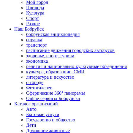
Мой город
Природа
Культура
Спорт
Разное
Наш Бобруйск
бобруйская энциклопедия
справка
транспорт
расписание движения городских автобусов
здоровье, спорт, туризм
экономика
религия и национально-культурные объединения
культура, образование, СМИ
литература и искусство
о городе
Фотогалереи
Сферические 360° панорамы
Online-сервисы Бобруйска
Каталог организаций
Авто
Бытовые услуги
Государство и общество
Дети
Домашние животные