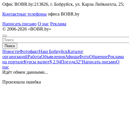
Офис BOBR.by:
213826, г. Бобруйск, ул. Карла Либкнехта, 25;
Контактные телефоны
офиса BOBR.by
Написать письмо
О нас
Реклама
© 2006-2026 «BOBR.by»
Поиск
Новости
Фотофакт
Наш Бобруйск
Каталог
организаций
Работа
Объявления
Афиша
Фото
Общение
Реклама
на портале
Курсы валют
$ 2.94
Погода
32°
Написать письмо
О
нас
Идёт обмен данными...
Произошла ошибка