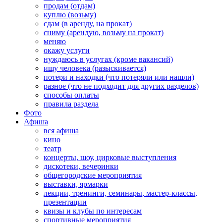
продам (отдам)
куплю (возьму)
сдам (в аренду, на прокат)
сниму (арендую, возьму на прокат)
меняю
окажу услуги
нуждаюсь в услугах (кроме вакансий)
ищу человека (разыскивается)
потери и находки (что потеряли или нашли)
разное (что не подходит для других разделов)
способы оплаты
правила раздела
Фото
Афиша
вся афиша
кино
театр
концерты, шоу, цирковые выступления
дискотеки, вечеринки
общегородские мероприятия
выставки, ярмарки
лекции, тренинги, семинары, мастер-классы,
презентации
квизы и клубы по интересам
спортивные мероприятия