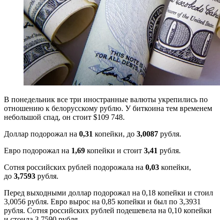
В понедельник все три иностранные валюты укрепились по
отношению к белорусскому рублю.
У биткоина тем временем
небольшой спад, он стоит $109 748.
Доллар подорожал на
0,31
копейки, до
3,0087
рубля.
Евро подорожал на
1,69
копейки и стоит
3,41
рубля.
Сотня российских рублей подорожала на
0,03
копейки,
до
3,7593
рубля.
Перед выходными доллар
подорожал на 0,18 копейки и стоил
3,0056 рубля. Евро вырос на 0,85 копейки и был по 3,3931
рубля. Сотня российских рублей подешевела на 0,10 копейки
и стоила 3,7590 рубля.