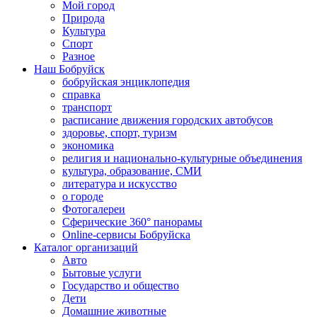
Мой город
Природа
Культура
Спорт
Разное
Наш Бобруйск
бобруйская энциклопедия
справка
транспорт
расписание движения городских автобусов
здоровье, спорт, туризм
экономика
религия и национально-культурные объединения
культура, образование, СМИ
литература и искусство
о городе
Фотогалереи
Сферические 360° панорамы
Online-сервисы Бобруйска
Каталог организаций
Авто
Бытовые услуги
Государство и общество
Дети
Домашние животные