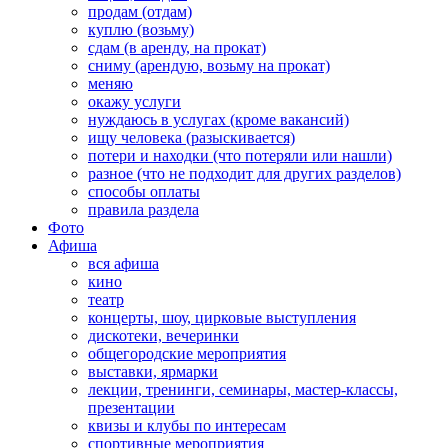
продам (отдам)
куплю (возьму)
сдам (в аренду, на прокат)
сниму (арендую, возьму на прокат)
меняю
окажу услуги
нуждаюсь в услугах (кроме вакансий)
ищу человека (разыскивается)
потери и находки (что потеряли или нашли)
разное (что не подходит для других разделов)
способы оплаты
правила раздела
Фото
Афиша
вся афиша
кино
театр
концерты, шоу, цирковые выступления
дискотеки, вечеринки
общегородские мероприятия
выставки, ярмарки
лекции, тренинги, семинары, мастер-классы,
презентации
квизы и клубы по интересам
спортивные мероприятия