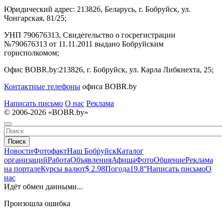
Юридический адрес:
213826, Беларусь, г. Бобруйск, ул.
Чонгарская, 81/25;
УНП 790676313, Свидетельство о госрегистрации
№790676313 от 11.11.2011 выдано Бобруйским
горисполкомом;
Офис BOBR.by:
213826, г. Бобруйск, ул. Карла Либкнехта, 25;
Контактные телефоны
офиса BOBR.by
Написать письмо
О нас
Реклама
© 2006-2026 «BOBR.by»
Поиск
Новости
Фотофакт
Наш Бобруйск
Каталог
организаций
Работа
Объявления
Афиша
Фото
Общение
Реклама
на портале
Курсы валют
$ 2.98
Погода
19.8°
Написать письмо
О
нас
Идёт обмен данными...
Произошла ошибка