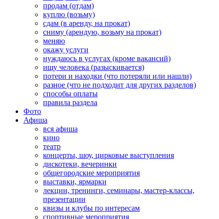
продам (отдам)
куплю (возьму)
сдам (в аренду, на прокат)
сниму (арендую, возьму на прокат)
меняю
окажу услуги
нуждаюсь в услугах (кроме вакансий)
ищу человека (разыскивается)
потери и находки (что потеряли или нашли)
разное (что не подходит для других разделов)
способы оплаты
правила раздела
Фото
Афиша
вся афиша
кино
театр
концерты, шоу, цирковые выступления
дискотеки, вечеринки
общегородские мероприятия
выставки, ярмарки
лекции, тренинги, семинары, мастер-классы,
презентации
квизы и клубы по интересам
спортивные мероприятия