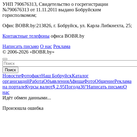
УНП 790676313, Свидетельство о госрегистрации
№790676313 от 11.11.2011 выдано Бобруйским
горисполкомом;
Офис BOBR.by:
213826, г. Бобруйск, ул. Карла Либкнехта, 25;
Контактные телефоны
офиса BOBR.by
Написать письмо
О нас
Реклама
© 2006-2026 «BOBR.by»
Поиск
Новости
Фотофакт
Наш Бобруйск
Каталог
организаций
Работа
Объявления
Афиша
Фото
Общение
Реклама
на портале
Курсы валют
$ 2.95
Погода
36°
Написать письмо
О
нас
Идёт обмен данными...
Произошла ошибка