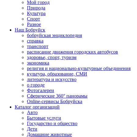
Мой город
Природа
Культура
Спорт
Разное
Наш Бобруйск
бобруйская энциклопедия
справка
транспорт
расписание движения городских автобусов
здоровье, спорт, туризм
экономика
религия и национально-культурные объединения
культура, образование, СМИ
литература и искусство
о городе
Фотогалереи
Сферические 360° панорамы
Online-сервисы Бобруйска
Каталог организаций
Авто
Бытовые услуги
Государство и общество
Дети
Домашние животные