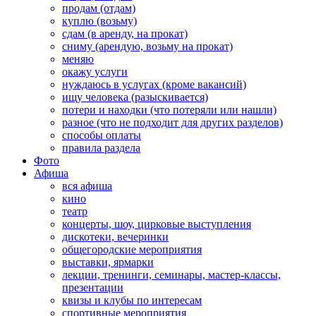
продам (отдам)
куплю (возьму)
сдам (в аренду, на прокат)
сниму (арендую, возьму на прокат)
меняю
окажу услуги
нуждаюсь в услугах (кроме вакансий)
ищу человека (разыскивается)
потери и находки (что потеряли или нашли)
разное (что не подходит для других разделов)
способы оплаты
правила раздела
Фото
Афиша
вся афиша
кино
театр
концерты, шоу, цирковые выступления
дискотеки, вечеринки
общегородские мероприятия
выставки, ярмарки
лекции, тренинги, семинары, мастер-классы,
презентации
квизы и клубы по интересам
спортивные мероприятия