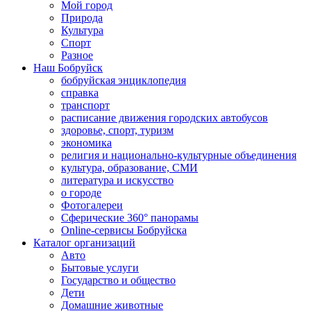
Мой город
Природа
Культура
Спорт
Разное
Наш Бобруйск
бобруйская энциклопедия
справка
транспорт
расписание движения городских автобусов
здоровье, спорт, туризм
экономика
религия и национально-культурные объединения
культура, образование, СМИ
литература и искусство
о городе
Фотогалереи
Сферические 360° панорамы
Online-сервисы Бобруйска
Каталог организаций
Авто
Бытовые услуги
Государство и общество
Дети
Домашние животные