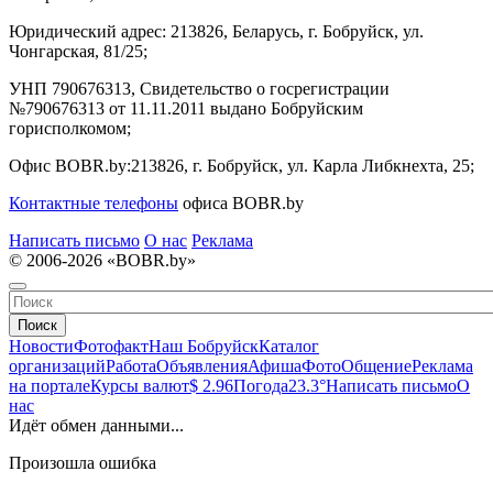
Юридический адрес:
213826, Беларусь, г. Бобруйск, ул.
Чонгарская, 81/25;
УНП 790676313, Свидетельство о госрегистрации
№790676313 от 11.11.2011 выдано Бобруйским
горисполкомом;
Офис BOBR.by:
213826, г. Бобруйск, ул. Карла Либкнехта, 25;
Контактные телефоны
офиса BOBR.by
Написать письмо
О нас
Реклама
© 2006-2026 «BOBR.by»
Поиск
Новости
Фотофакт
Наш Бобруйск
Каталог
организаций
Работа
Объявления
Афиша
Фото
Общение
Реклама
на портале
Курсы валют
$ 2.96
Погода
23.3°
Написать письмо
О
нас
Идёт обмен данными...
Произошла ошибка