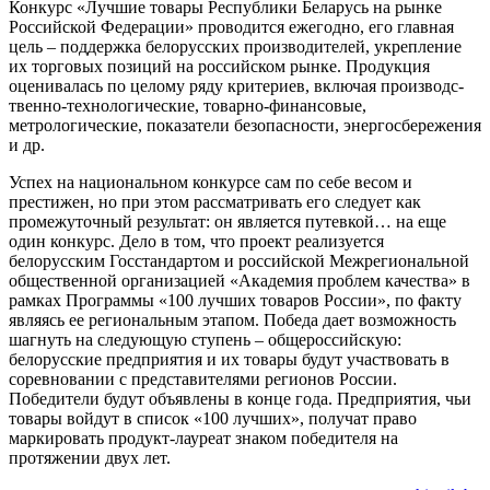
Конкурс «Лучшие товары Республики Беларусь на рынке
Российской Федерации» проводится ежегодно, его главная
цель – поддержка белорусских производителей, укрепление
их торговых позиций на российском рынке. Продукция
оценивалась по целому ряду критериев, включая производс­
твенно-технологические, товарно-финансовые,
метрологические, показатели безопасности, энергосбережения
и др.
Успех на национальном конкурсе сам по себе весом и
престижен, но при этом рассматривать его следует как
промежуточный результат: он является путевкой… на еще
один конкурс. Дело в том, что проект реализуе­тся
белорусским Госстандартом и российской Межрегиональной
общественной организацией «Академия проблем качества» в
рамках Программы «100 лучших товаров России», по факту
являясь ее региональным этапом. Победа дает возможность
шагнуть на следующую ступень – общероссийскую:
белорусские предприятия и их товары будут участвовать в
соревновании с представите­лями регионов России.
Победители будут объявлены в конце года. Предприятия, чьи
товары войдут в список «100 лучших», получат право
маркировать продукт-лауреат знаком победителя на
протяжении двух лет.