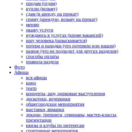
продам (отдам)
куплю (возьму)
сдам (в аренду, на прокат)
сниму (арендую, возьму на прокат)
меняю
окажу услуги
нуждаюсь в услугах (кроме вакансий)
ищу человека (разыскивается)
потери и находки (что потеряли или нашли)
разное (что не подходит для других разделов)
способы оплаты
правила раздела
Фото
Афиша
вся афиша
кино
театр
концерты, шоу, цирковые выступления
дискотеки, вечеринки
общегородские мероприятия
выставки, ярмарки
лекции, тренинги, семинары, мастер-классы,
презентации
квизы и клубы по интересам
спортивные мероприятия