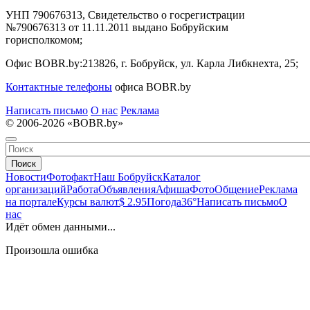
УНП 790676313, Свидетельство о госрегистрации
№790676313 от 11.11.2011 выдано Бобруйским
горисполкомом;
Офис BOBR.by:
213826, г. Бобруйск, ул. Карла Либкнехта, 25;
Контактные телефоны
офиса BOBR.by
Написать письмо
О нас
Реклама
© 2006-2026 «BOBR.by»
Поиск
Новости
Фотофакт
Наш Бобруйск
Каталог
организаций
Работа
Объявления
Афиша
Фото
Общение
Реклама
на портале
Курсы валют
$ 2.95
Погода
36°
Написать письмо
О
нас
Идёт обмен данными...
Произошла ошибка