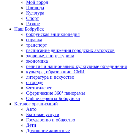
Мой город
Природа
Культура
Спорт
Разное
Наш Бобруйск
бобруйская энциклопедия
справка
транспорт
расписание движения городских автобусов
здоровье, спорт, туризм
экономика
религия и национально-культурные объединения
культура, образование, СМИ
литература и искусство
о городе
Фотогалереи
Сферические 360° панорамы
Online-сервисы Бобруйска
Каталог организаций
Авто
Бытовые услуги
Государство и общество
Дети
Домашние животные