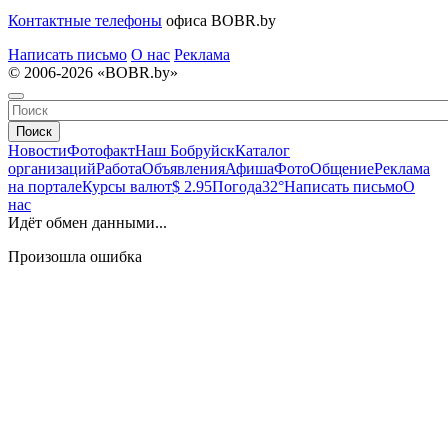
Контактные телефоны
офиса BOBR.by
Написать письмо
О нас
Реклама
© 2006-2026 «BOBR.by»
Поиск
Новости
Фотофакт
Наш Бобруйск
Каталог
организаций
Работа
Объявления
Афиша
Фото
Общение
Реклама
на портале
Курсы валют
$ 2.95
Погода
32°
Написать письмо
О
нас
Идёт обмен данными...
Произошла ошибка