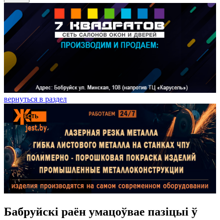
вернуться в раздел
Бабруйскі раён умацоўвае пазіцыі ў