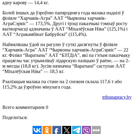
адну карову — 14,4 кг.
Болей іншых да ўзроўню папярэдняга года малака надаілі ў
філіяле “Харчавік-Агра” ААТ “Чырвоны харчавік-
АграСэрвіс” — 173,5%. Другі і трэці паказчыкі тэмпаў росту
вытворчасці адзначаны ў ААТ “Міхалёўская Ніва” (125,1%) і
ААТ “Агракамбінат Бабруйскі” (115,4%).
Найвялікшы ўдой на рагулю ў суткі дасягнуты ў філіяле
“Харчавік-Агра” ААТ “Чырвоны харчавік-АграСэрвіс” — 22
кг. Філіял “Варатынь” ААТ “БЗТДіА”, які па гэтым паказчыку
працяглы час утрымліваў лідарскую пазіцыю ў раёне, — на 2-
м месцы (18,8 кг). Зусім нязначна “Варатыні” саступае ААТ
“Міхалёўская Ніва” — 18,5 кг.
Рэалізацыя малака па стане на 2 снежня склала 117,6 т або
115,2% да ўзроўню мінулага года.
tribunapracy.by
Всего комментариев 0
Поделиться: