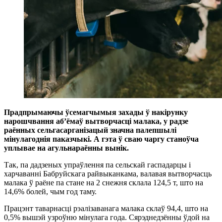
Прадпрымаючы ўсемагчымыя захады ў накірунку
нарошчвання аб’ёмаў вытворчасці малака, у радзе
раённых сельгасарганізацый значна палепшылі
мінулагоднія паказчыкі. А гэта ў сваю чаргу станоўча
уплывае на агульнараённы вынік.
Так, па дадзеных упраў­лення па сельскай гаспадарцы і
харчаванні Баб­руйскага райвыканкама, валавая вытворчасць
малака ў раёне па стане на 2 снежня склала 124,5 т, што на
14,6% болей, чым год таму.
Працэнт таварнасці рэа­лізаванага малака склаў 94,4, што на
0,5% вышэй узроўню мінулага года. Сярэднедзённы ўдой на