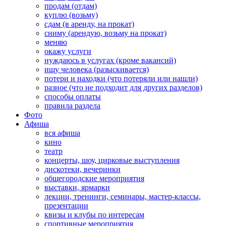
продам (отдам)
куплю (возьму)
сдам (в аренду, на прокат)
сниму (арендую, возьму на прокат)
меняю
окажу услуги
нуждаюсь в услугах (кроме вакансий)
ищу человека (разыскивается)
потери и находки (что потеряли или нашли)
разное (что не подходит для других разделов)
способы оплаты
правила раздела
Фото
Афиша
вся афиша
кино
театр
концерты, шоу, цирковые выступления
дискотеки, вечеринки
общегородские мероприятия
выставки, ярмарки
лекции, тренинги, семинары, мастер-классы,
презентации
квизы и клубы по интересам
спортивные мероприятия