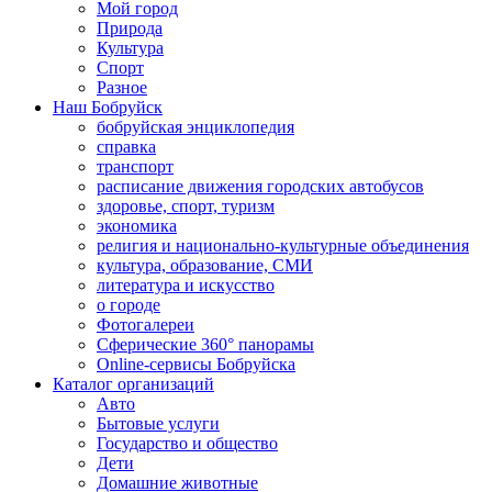
Мой город
Природа
Культура
Спорт
Разное
Наш Бобруйск
бобруйская энциклопедия
справка
транспорт
расписание движения городских автобусов
здоровье, спорт, туризм
экономика
религия и национально-культурные объединения
культура, образование, СМИ
литература и искусство
о городе
Фотогалереи
Сферические 360° панорамы
Online-сервисы Бобруйска
Каталог организаций
Авто
Бытовые услуги
Государство и общество
Дети
Домашние животные