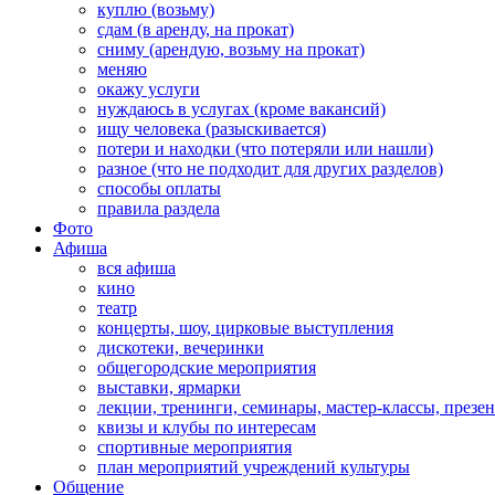
куплю (возьму)
сдам (в аренду, на прокат)
сниму (арендую, возьму на прокат)
меняю
окажу услуги
нуждаюсь в услугах (кроме вакансий)
ищу человека (разыскивается)
потери и находки (что потеряли или нашли)
разное (что не подходит для других разделов)
способы оплаты
правила раздела
Фото
Афиша
вся афиша
кино
театр
концерты, шоу, цирковые выступления
дискотеки, вечеринки
общегородские мероприятия
выставки, ярмарки
лекции, тренинги, семинары, мастер-классы, презе
квизы и клубы по интересам
спортивные мероприятия
план мероприятий учреждений культуры
Общение