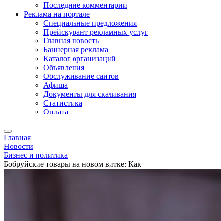
Последние комментарии
Реклама на портале
Специальные предложения
Прейскурант рекламных услуг
Главная новость
Баннерная реклама
Каталог организаций
Объявления
Обслуживание сайтов
Афиша
Документы для скачивания
Статистика
Оплата
Главная
Новости
Бизнес и политика
Бобруйские товары на новом витке: Как