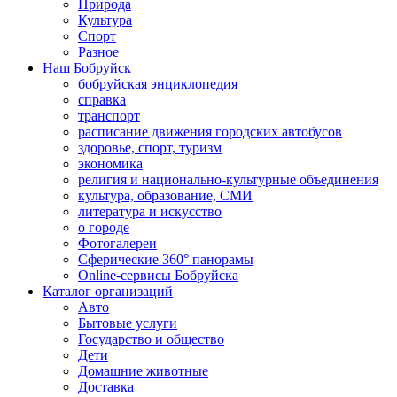
Природа
Культура
Спорт
Разное
Наш Бобруйск
бобруйская энциклопедия
справка
транспорт
расписание движения городских автобусов
здоровье, спорт, туризм
экономика
религия и национально-культурные объединения
культура, образование, СМИ
литература и искусство
о городе
Фотогалереи
Сферические 360° панорамы
Online-сервисы Бобруйска
Каталог организаций
Авто
Бытовые услуги
Государство и общество
Дети
Домашние животные
Доставка