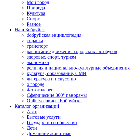
Мой город
Природа
Культура
Спорт
Разное
Наш Бобруйск
бобруйская энциклопедия
справка
транспорт
расписание движения городских автобусов
здоровье, спорт, туризм
экономика
религия и национально-культурные объединения
культура, образование, СМИ
литература и искусство
о городе
Фотогалереи
Сферические 360° панорамы
Online-сервисы Бобруйска
Каталог организаций
Авто
Бытовые услуги
Государство и общество
Дети
Домашние животные