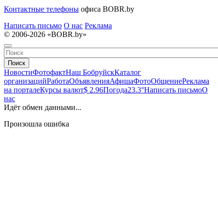
Контактные телефоны
офиса BOBR.by
Написать письмо
О нас
Реклама
© 2006-2026 «BOBR.by»
Поиск
Новости
Фотофакт
Наш Бобруйск
Каталог
организаций
Работа
Объявления
Афиша
Фото
Общение
Реклама
на портале
Курсы валют
$ 2.96
Погода
23.3°
Написать письмо
О
нас
Идёт обмен данными...
Произошла ошибка