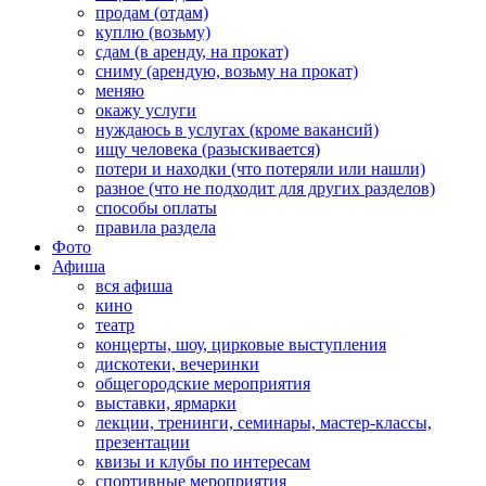
продам (отдам)
куплю (возьму)
сдам (в аренду, на прокат)
сниму (арендую, возьму на прокат)
меняю
окажу услуги
нуждаюсь в услугах (кроме вакансий)
ищу человека (разыскивается)
потери и находки (что потеряли или нашли)
разное (что не подходит для других разделов)
способы оплаты
правила раздела
Фото
Афиша
вся афиша
кино
театр
концерты, шоу, цирковые выступления
дискотеки, вечеринки
общегородские мероприятия
выставки, ярмарки
лекции, тренинги, семинары, мастер-классы,
презентации
квизы и клубы по интересам
спортивные мероприятия