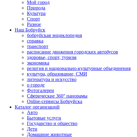
Мой город
Природа
Культура
Спорт
Разное
Наш Бобруйск
бобруйская энциклопедия
справка
транспорт
расписание движения городских автобусов
здоровье, спорт, туризм
экономика
религия и национально-культурные объединения
культура, образование, СМИ
литература и искусство
о городе
Фотогалереи
Сферические 360° панорамы
Online-сервисы Бобруйска
Каталог организаций
Авто
Бытовые услуги
Государство и общество
Дети
Домашние животные