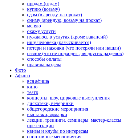
продам (отдам)
куплю (возьму)
сдам (в аренду, на прокат)
сниму (арендую, возьму на прокат)
меняю
окажу услуги
нуждаюсь в услугах (кроме вакансий)
ищу человека (разыскивается)
потери и находки (что потеряли или нашли)
разное (что не подходит для других разделов)
способы оплаты
правила раздела
Фото
Афиша
вся афиша
кино
театр
концерты, шоу, цирковые выступления
дискотеки, вечеринки
общегородские мероприятия
выставки, ярмарки
лекции, тренинги, семинары, мастер-классы,
презентации
квизы и клубы по интересам
спортивные мероприятия