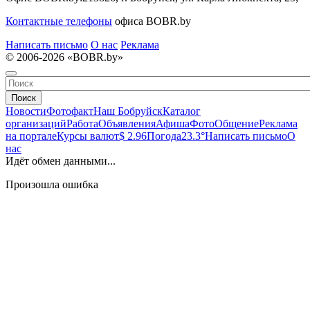
Контактные телефоны
офиса BOBR.by
Написать письмо
О нас
Реклама
© 2006-2026 «BOBR.by»
Поиск
Новости
Фотофакт
Наш Бобруйск
Каталог
организаций
Работа
Объявления
Афиша
Фото
Общение
Реклама
на портале
Курсы валют
$ 2.96
Погода
23.3°
Написать письмо
О
нас
Идёт обмен данными...
Произошла ошибка