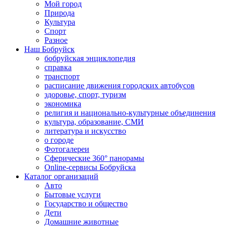
Мой город
Природа
Культура
Спорт
Разное
Наш Бобруйск
бобруйская энциклопедия
справка
транспорт
расписание движения городских автобусов
здоровье, спорт, туризм
экономика
религия и национально-культурные объединения
культура, образование, СМИ
литература и искусство
о городе
Фотогалереи
Сферические 360° панорамы
Online-сервисы Бобруйска
Каталог организаций
Авто
Бытовые услуги
Государство и общество
Дети
Домашние животные