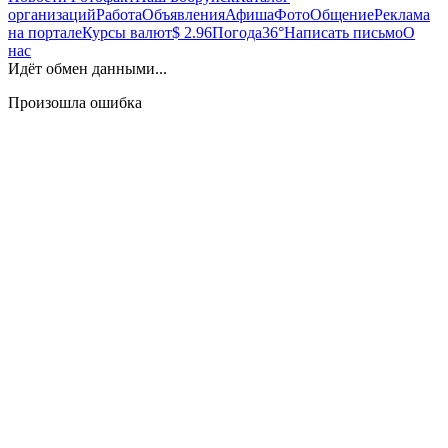
организаций
Работа
Объявления
Афиша
Фото
Общение
Реклама
на портале
Курсы валют
$ 2.96
Погода
36°
Написать письмо
О
нас
Идёт обмен данными...
Произошла ошибка