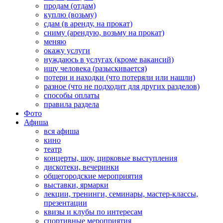
продам (отдам)
куплю (возьму)
сдам (в аренду, на прокат)
сниму (арендую, возьму на прокат)
меняю
окажу услуги
нуждаюсь в услугах (кроме вакансий)
ищу человека (разыскивается)
потери и находки (что потеряли или нашли)
разное (что не подходит для других разделов)
способы оплаты
правила раздела
Фото
Афиша
вся афиша
кино
театр
концерты, шоу, цирковые выступления
дискотеки, вечеринки
общегородские мероприятия
выставки, ярмарки
лекции, тренинги, семинары, мастер-классы,
презентации
квизы и клубы по интересам
спортивные мероприятия