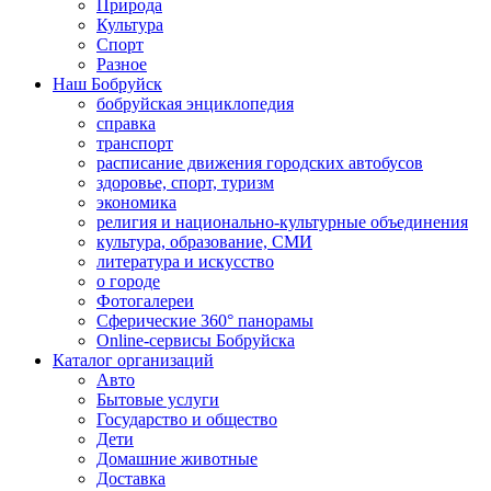
Природа
Культура
Спорт
Разное
Наш Бобруйск
бобруйская энциклопедия
справка
транспорт
расписание движения городских автобусов
здоровье, спорт, туризм
экономика
религия и национально-культурные объединения
культура, образование, СМИ
литература и искусство
о городе
Фотогалереи
Сферические 360° панорамы
Online-сервисы Бобруйска
Каталог организаций
Авто
Бытовые услуги
Государство и общество
Дети
Домашние животные
Доставка