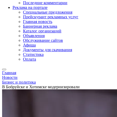
Последние комментарии
Реклама на портале
Специальные предложения
Прейскурант рекламных услуг
Главная новость
Баннерная реклама
Каталог организаций
Объявления
Обслуживание сайтов
Афиша
Документы для скачивания
Статистика
Оплата
Главная
Новости
Бизнес и политика
В Бобруйске и Хотимске модернизировали