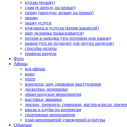
куплю (возьму)
сдам (в аренду, на прокат)
сниму (арендую, возьму на прокат)
меняю
окажу услуги
нуждаюсь в услугах (кроме вакансий)
ищу человека (разыскивается)
потери и находки (что потеряли или нашли)
разное (что не подходит для других разделов)
способы оплаты
правила раздела
Фото
Афиша
вся афиша
кино
театр
концерты, шоу, цирковые выступления
дискотеки, вечеринки
общегородские мероприятия
выставки, ярмарки
лекции, тренинги, семинары, мастер-классы, презе
квизы и клубы по интересам
спортивные мероприятия
план мероприятий учреждений культуры
Общение