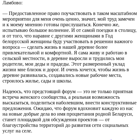
Ламбово:
— Предоставленное право поучаствовать в таком масштабном
мероприятии для меня очень ценно, значит, мой труд замечен
и к моему мнению готовы прислушаться. Конечно же,
испытываю большое волнение. И от самой поездки в столицу,
и от того, что наравне с другими женщинами в Год
белорусской женщины буду участвовать в решении важного
вопроса — сделать жизнь в нашей деревне более
привлекательной и комфортной. Я сама живу и работаю в
сельской местности, в деревне выросли и трудились мои
родители, мои деды и прадеды. Этот размеренный уклад
жизни мне близок и дорог. И очень хочется, чтобы жизнь в
деревне развивалась, создавались новые рабочие места,
строилось жилье, сады и школы.
Надеюсь, что предстоящий форум — это не только приятная
встреча женского сообщества, а реальная возможность
высказаться, поделиться наболевшим, внести конструктивные
предложения. Ожидаю, что форум вдохновит каждую из нас
на новые добрые дела во имя процветания родной Беларуси,
станет площадкой для обсуждения проектов — от
благоустройства территорий до развития сети социальных
услуг на селе.