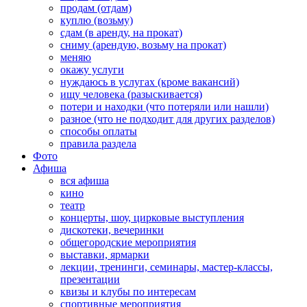
продам (отдам)
куплю (возьму)
сдам (в аренду, на прокат)
сниму (арендую, возьму на прокат)
меняю
окажу услуги
нуждаюсь в услугах (кроме вакансий)
ищу человека (разыскивается)
потери и находки (что потеряли или нашли)
разное (что не подходит для других разделов)
способы оплаты
правила раздела
Фото
Афиша
вся афиша
кино
театр
концерты, шоу, цирковые выступления
дискотеки, вечеринки
общегородские мероприятия
выставки, ярмарки
лекции, тренинги, семинары, мастер-классы,
презентации
квизы и клубы по интересам
спортивные мероприятия