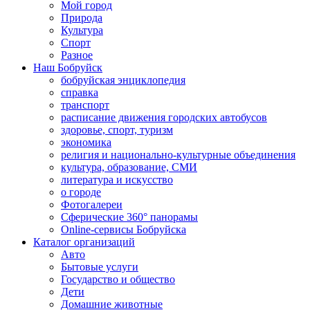
Мой город
Природа
Культура
Спорт
Разное
Наш Бобруйск
бобруйская энциклопедия
справка
транспорт
расписание движения городских автобусов
здоровье, спорт, туризм
экономика
религия и национально-культурные объединения
культура, образование, СМИ
литература и искусство
о городе
Фотогалереи
Сферические 360° панорамы
Online-сервисы Бобруйска
Каталог организаций
Авто
Бытовые услуги
Государство и общество
Дети
Домашние животные