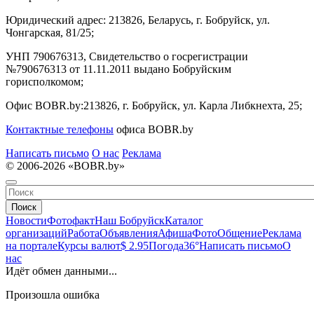
Юридический адрес:
213826, Беларусь, г. Бобруйск, ул.
Чонгарская, 81/25;
УНП 790676313, Свидетельство о госрегистрации
№790676313 от 11.11.2011 выдано Бобруйским
горисполкомом;
Офис BOBR.by:
213826, г. Бобруйск, ул. Карла Либкнехта, 25;
Контактные телефоны
офиса BOBR.by
Написать письмо
О нас
Реклама
© 2006-2026 «BOBR.by»
Поиск
Новости
Фотофакт
Наш Бобруйск
Каталог
организаций
Работа
Объявления
Афиша
Фото
Общение
Реклама
на портале
Курсы валют
$ 2.95
Погода
36°
Написать письмо
О
нас
Идёт обмен данными...
Произошла ошибка