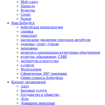
Мой город
Природа
Культура
Спорт
Разное
Наш Бобруйск
бобруйская энциклопедия
справка
транспорт
расписание движения городских автобусов
здоровье, спорт, туризм
экономика
религия и национально-культурные объединения
культура, образование, СМИ
литература и искусство
о городе
Фотогалереи
Сферические 360° панорамы
Online-сервисы Бобруйска
Каталог организаций
Авто
Бытовые услуги
Государство и общество
Дети
Домашние животные