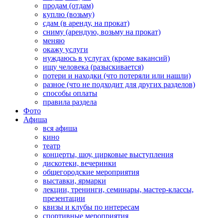
продам (отдам)
куплю (возьму)
сдам (в аренду, на прокат)
сниму (арендую, возьму на прокат)
меняю
окажу услуги
нуждаюсь в услугах (кроме вакансий)
ищу человека (разыскивается)
потери и находки (что потеряли или нашли)
разное (что не подходит для других разделов)
способы оплаты
правила раздела
Фото
Афиша
вся афиша
кино
театр
концерты, шоу, цирковые выступления
дискотеки, вечеринки
общегородские мероприятия
выставки, ярмарки
лекции, тренинги, семинары, мастер-классы,
презентации
квизы и клубы по интересам
спортивные мероприятия