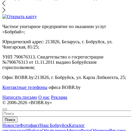
Частное унитарное предприятие по оказанию услуг
«Бобрбай»;
Юридический адрес:
213826, Беларусь, г. Бобруйск, ул.
Чонгарская, 81/25;
УНП 790676313, Свидетельство о госрегистрации
№790676313 от 11.11.2011 выдано Бобруйским
горисполкомом;
Офис BOBR.by:
213826, г. Бобруйск, ул. Карла Либкнехта, 25;
Контактные телефоны
офиса BOBR.by
Написать письмо
О нас
Реклама
© 2006-2026 «BOBR.by»
Поиск
Новости
Фотофакт
Наш Бобруйск
Каталог
организаций
Работа
Объявления
Афиша
Фото
Общение
Реклама