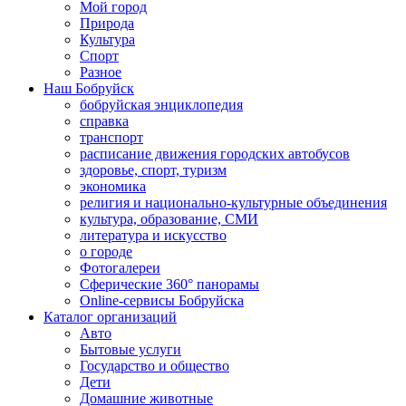
Мой город
Природа
Культура
Спорт
Разное
Наш Бобруйск
бобруйская энциклопедия
справка
транспорт
расписание движения городских автобусов
здоровье, спорт, туризм
экономика
религия и национально-культурные объединения
культура, образование, СМИ
литература и искусство
о городе
Фотогалереи
Сферические 360° панорамы
Online-сервисы Бобруйска
Каталог организаций
Авто
Бытовые услуги
Государство и общество
Дети
Домашние животные