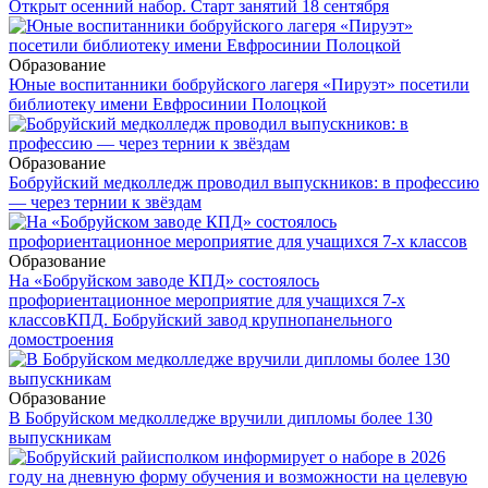
Открыт осенний набор. Старт занятий 18 сентября
Образование
Юные воспитанники бобруйского лагеря «Пируэт» посетили
библиотеку имени Евфросинии Полоцкой
Образование
Бобруйский медколледж проводил выпускников: в профессию
— через тернии к звёздам
Образование
На «Бобруйском заводе КПД» состоялось
профориентационное мероприятие для учащихся 7-х
классов
КПД. Бобруйский завод крупнопанельного
домостроения
Образование
В Бобруйском медколледже вручили дипломы более 130
выпускникам