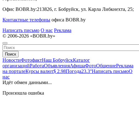
Офис BOBR.by:
213826, г. Бобруйск, ул. Карла Либкнехта, 25;
Контактные телефоны
офиса BOBR.by
Написать письмо
О нас
Реклама
© 2006-2026 «BOBR.by»
Поиск
Новости
Фотофакт
Наш Бобруйск
Каталог
организаций
Работа
Объявления
Афиша
Фото
Общение
Реклама
на портале
Курсы валют
$ 2.98
Погода
23.3°
Написать письмо
О
нас
Идёт обмен данными...
Произошла ошибка