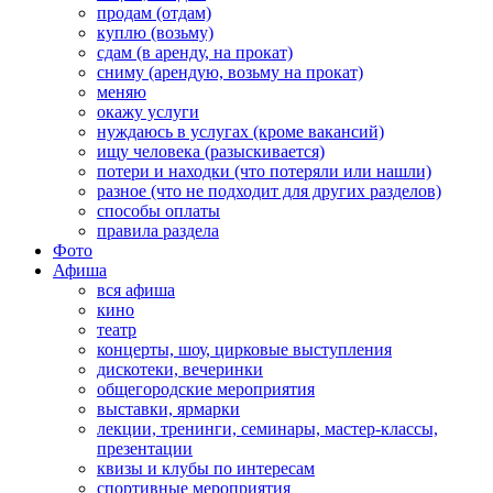
продам (отдам)
куплю (возьму)
сдам (в аренду, на прокат)
сниму (арендую, возьму на прокат)
меняю
окажу услуги
нуждаюсь в услугах (кроме вакансий)
ищу человека (разыскивается)
потери и находки (что потеряли или нашли)
разное (что не подходит для других разделов)
способы оплаты
правила раздела
Фото
Афиша
вся афиша
кино
театр
концерты, шоу, цирковые выступления
дискотеки, вечеринки
общегородские мероприятия
выставки, ярмарки
лекции, тренинги, семинары, мастер-классы,
презентации
квизы и клубы по интересам
спортивные мероприятия