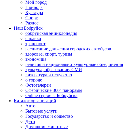
Мой город
Природа
Культура
Спорт
Разное
Наш Бобруйск
бобруйская энциклопедия
справка
транспорт
расписание движения городских автобусов
здоровье, спорт, туризм
экономика
религия и национально-культурные объединения
культура, образование, СМИ
литература и искусство
о городе
Фотогалереи
Сферические 360° панорамы
Online-сервисы Бобруйска
Каталог организаций
Авто
Бытовые услуги
Государство и общество
Дети
Домашние животные