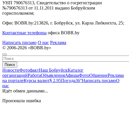
УНП 790676313, Свидетельство о госрегистрации
№790676313 от 11.11.2011 выдано Бобруйским
горисполкомом;
Офис BOBR.by:
213826, г. Бобруйск, ул. Карла Либкнехта, 25;
Контактные телефоны
офиса BOBR.by
Написать письмо
О нас
Реклама
© 2006-2026 «BOBR.by»
Поиск
Новости
Фотофакт
Наш Бобруйск
Каталог
организаций
Работа
Объявления
Афиша
Фото
Общение
Реклама
на портале
Курсы валют
$ 2.95
Погода
36°
Написать письмо
О
нас
Идёт обмен данными...
Произошла ошибка