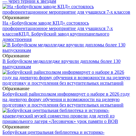
— через тернии к звёздам
Образование
На «Бобруйском заводе КПД» состоялось
профориентационное мероприятие для учащихся 7-х
классов
КПД. Бобруйский завод крупнопанельного
домостроения
Образование
В Бобруйском медколледже вручили дипломы более 130
выпускникам
Образование
Бобруйский райисполком информирует о наборе в 2026 году
на дневную форму обучения и возможности на целевую
подготовку и поступления без вступительных испытаний
Образование
Бобруйская центральная библиотека и историко-