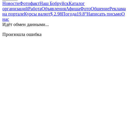
Новости
Фотофакт
Наш Бобруйск
Каталог
организаций
Работа
Объявления
Афиша
Фото
Общение
Реклама
на портале
Курсы валют
$ 2.98
Погода
19.8°
Написать письмо
О
нас
Идёт обмен данными...
Произошла ошибка