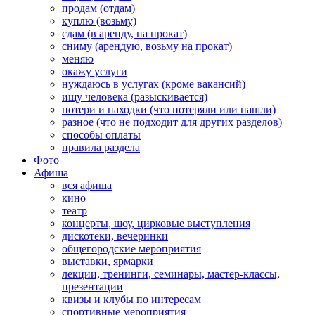
продам (отдам)
куплю (возьму)
сдам (в аренду, на прокат)
сниму (арендую, возьму на прокат)
меняю
окажу услуги
нуждаюсь в услугах (кроме вакансий)
ищу человека (разыскивается)
потери и находки (что потеряли или нашли)
разное (что не подходит для других разделов)
способы оплаты
правила раздела
Фото
Афиша
вся афиша
кино
театр
концерты, шоу, цирковые выступления
дискотеки, вечеринки
общегородские мероприятия
выставки, ярмарки
лекции, тренинги, семинары, мастер-классы,
презентации
квизы и клубы по интересам
спортивные мероприятия