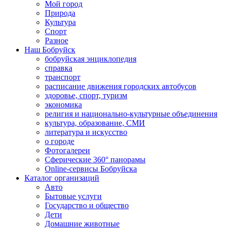
Мой город
Природа
Культура
Спорт
Разное
Наш Бобруйск
бобруйская энциклопедия
справка
транспорт
расписание движения городских автобусов
здоровье, спорт, туризм
экономика
религия и национально-культурные объединения
культура, образование, СМИ
литература и искусство
о городе
Фотогалереи
Сферические 360° панорамы
Online-сервисы Бобруйска
Каталог организаций
Авто
Бытовые услуги
Государство и общество
Дети
Домашние животные