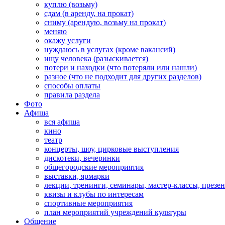
куплю (возьму)
сдам (в аренду, на прокат)
сниму (арендую, возьму на прокат)
меняю
окажу услуги
нуждаюсь в услугах (кроме вакансий)
ищу человека (разыскивается)
потери и находки (что потеряли или нашли)
разное (что не подходит для других разделов)
способы оплаты
правила раздела
Фото
Афиша
вся афиша
кино
театр
концерты, шоу, цирковые выступления
дискотеки, вечеринки
общегородские мероприятия
выставки, ярмарки
лекции, тренинги, семинары, мастер-классы, презе
квизы и клубы по интересам
спортивные мероприятия
план мероприятий учреждений культуры
Общение