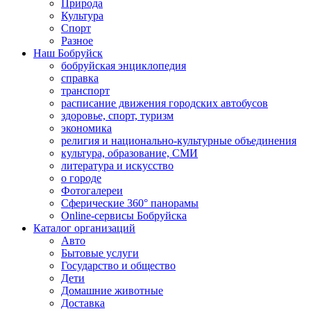
Природа
Культура
Спорт
Разное
Наш Бобруйск
бобруйская энциклопедия
справка
транспорт
расписание движения городских автобусов
здоровье, спорт, туризм
экономика
религия и национально-культурные объединения
культура, образование, СМИ
литература и искусство
о городе
Фотогалереи
Сферические 360° панорамы
Online-сервисы Бобруйска
Каталог организаций
Авто
Бытовые услуги
Государство и общество
Дети
Домашние животные
Доставка