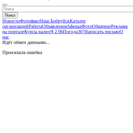
Поиск
Новости
Фотофакт
Наш Бобруйск
Каталог
организаций
Работа
Объявления
Афиша
Фото
Общение
Реклама
на портале
Курсы валют
$ 2.96
Погода
36°
Написать письмо
О
нас
Идёт обмен данными...
Произошла ошибка