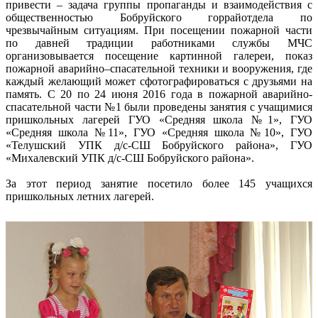
привести – задача группы пропаганды и взаимодействия с
общественностью Бобруйского горрайотдела по
чрезвычайным ситуациям. При посещении пожарной части
по давней традиции работниками службы МЧС
организовывается посещение картинной галереи, показ
пожарной аварийно–спасательной техники и вооружения, где
каждый желающий может сфотографироваться с друзьями на
память. С 20 по 24 июня 2016 года в пожарной аварийно-
спасательной части №1 были проведены занятия с учащимися
пришкольных лагерей ГУО «Средняя школа №1», ГУО
«Средняя школа №11», ГУО «Средняя школа №10», ГУО
«Телушский УПК д/с-СШ Бобруйского района», ГУО
«Михалевский УПК д/с-СШ Бобруйского района».
За этот период занятие посетило более 145 учащихся
пришкольных летних лагерей.