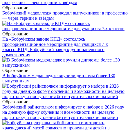
Образование
Бобруйский медколледж проводил выпускников: в профессию
— через тернии к звёздам
Образование
На «Бобруйском заводе КПД» состоялось
профориентационное мероприятие для учащихся 7-х
классов
КПД. Бобруйский завод крупнопанельного
домостроения
Образование
В Бобруйском медколледже вручили дипломы более 130
выпускникам
Образование
Бобруйский райисполком информирует о наборе в 2026 году
на дневную форму обучения и возможности на целевую
подготовку и поступления без вступительных испытаний