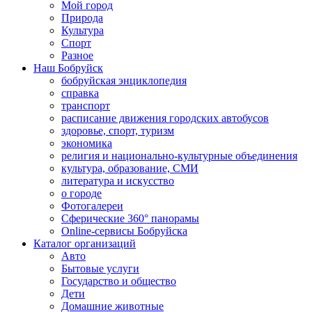
Мой город
Природа
Культура
Спорт
Разное
Наш Бобруйск
бобруйская энциклопедия
справка
транспорт
расписание движения городских автобусов
здоровье, спорт, туризм
экономика
религия и национально-культурные объединения
культура, образование, СМИ
литература и искусство
о городе
Фотогалереи
Сферические 360° панорамы
Online-сервисы Бобруйска
Каталог организаций
Авто
Бытовые услуги
Государство и общество
Дети
Домашние животные