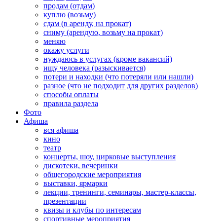
продам (отдам)
куплю (возьму)
сдам (в аренду, на прокат)
сниму (арендую, возьму на прокат)
меняю
окажу услуги
нуждаюсь в услугах (кроме вакансий)
ищу человека (разыскивается)
потери и находки (что потеряли или нашли)
разное (что не подходит для других разделов)
способы оплаты
правила раздела
Фото
Афиша
вся афиша
кино
театр
концерты, шоу, цирковые выступления
дискотеки, вечеринки
общегородские мероприятия
выставки, ярмарки
лекции, тренинги, семинары, мастер-классы,
презентации
квизы и клубы по интересам
спортивные мероприятия