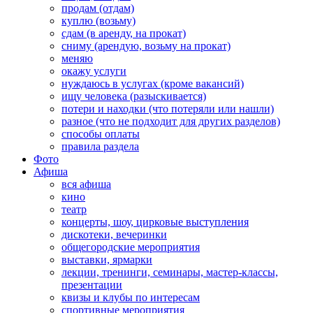
продам (отдам)
куплю (возьму)
сдам (в аренду, на прокат)
сниму (арендую, возьму на прокат)
меняю
окажу услуги
нуждаюсь в услугах (кроме вакансий)
ищу человека (разыскивается)
потери и находки (что потеряли или нашли)
разное (что не подходит для других разделов)
способы оплаты
правила раздела
Фото
Афиша
вся афиша
кино
театр
концерты, шоу, цирковые выступления
дискотеки, вечеринки
общегородские мероприятия
выставки, ярмарки
лекции, тренинги, семинары, мастер-классы,
презентации
квизы и клубы по интересам
спортивные мероприятия