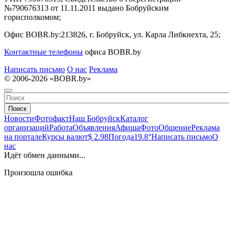
№790676313 от 11.11.2011 выдано Бобруйским
горисполкомом;
Офис BOBR.by:
213826, г. Бобруйск, ул. Карла Либкнехта, 25;
Контактные телефоны
офиса BOBR.by
Написать письмо
О нас
Реклама
© 2006-2026 «BOBR.by»
Поиск
Новости
Фотофакт
Наш Бобруйск
Каталог
организаций
Работа
Объявления
Афиша
Фото
Общение
Реклама
на портале
Курсы валют
$ 2.98
Погода
19.8°
Написать письмо
О
нас
Идёт обмен данными...
Произошла ошибка