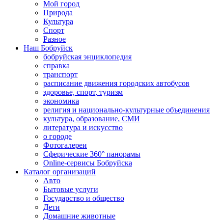
Мой город
Природа
Культура
Спорт
Разное
Наш Бобруйск
бобруйская энциклопедия
справка
транспорт
расписание движения городских автобусов
здоровье, спорт, туризм
экономика
религия и национально-культурные объединения
культура, образование, СМИ
литература и искусство
о городе
Фотогалереи
Сферические 360° панорамы
Online-сервисы Бобруйска
Каталог организаций
Авто
Бытовые услуги
Государство и общество
Дети
Домашние животные