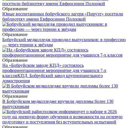
Образование
Юные воспитанники бобруйского лагеря «Пируэт» посетили
библиотеку имени Евфросинии Полоцкой
Образование
Бобруйский медколледж проводил выпускников: в профессию
— через тернии к звёздам
Образование
На «Бобруйском заводе КПД» состоялось
профориентационное мероприятие для учащихся 7-х
классов
КПД. Бобруйский завод крупнопанельного
домостроения
Образование
В Бобруйском медколледже вручили дипломы более 130
выпускникам
Образование