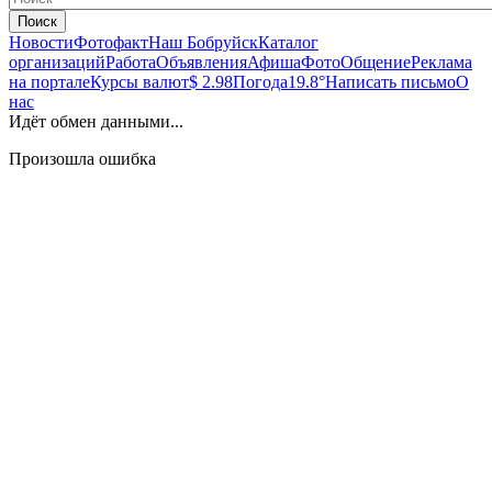
Поиск
Новости
Фотофакт
Наш Бобруйск
Каталог
организаций
Работа
Объявления
Афиша
Фото
Общение
Реклама
на портале
Курсы валют
$ 2.98
Погода
19.8°
Написать письмо
О
нас
Идёт обмен данными...
Произошла ошибка