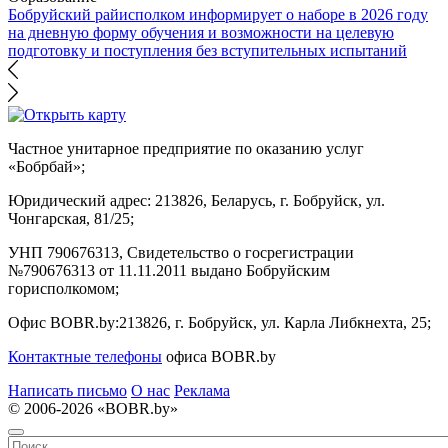
Бобруйский райисполком информирует о наборе в 2026 году
на дневную форму обучения и возможности на целевую
подготовку и поступления без вступительных испытаний
Частное унитарное предприятие по оказанию услуг
«Бобрбай»;
Юридический адрес:
213826, Беларусь, г. Бобруйск, ул.
Чонгарская, 81/25;
УНП 790676313, Свидетельство о госрегистрации
№790676313 от 11.11.2011 выдано Бобруйским
горисполкомом;
Офис BOBR.by:
213826, г. Бобруйск, ул. Карла Либкнехта, 25;
Контактные телефоны
офиса BOBR.by
Написать письмо
О нас
Реклама
© 2006-2026 «BOBR.by»