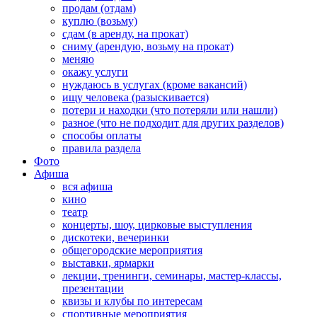
продам (отдам)
куплю (возьму)
сдам (в аренду, на прокат)
сниму (арендую, возьму на прокат)
меняю
окажу услуги
нуждаюсь в услугах (кроме вакансий)
ищу человека (разыскивается)
потери и находки (что потеряли или нашли)
разное (что не подходит для других разделов)
способы оплаты
правила раздела
Фото
Афиша
вся афиша
кино
театр
концерты, шоу, цирковые выступления
дискотеки, вечеринки
общегородские мероприятия
выставки, ярмарки
лекции, тренинги, семинары, мастер-классы,
презентации
квизы и клубы по интересам
спортивные мероприятия