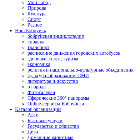
Мой город
Природа
Культура
Спорт
Разное
Наш Бобруйск
бобруйская энциклопедия
справка
транспорт
расписание движения городских автобусов
здоровье, спорт, туризм
экономика
религия и национально-культурные объединения
культура, образование, СМИ
литература и искусство
о городе
Фотогалереи
Сферические 360° панорамы
Online-сервисы Бобруйска
Каталог организаций
Авто
Бытовые услуги
Государство и общество
Дети
Домашние животные