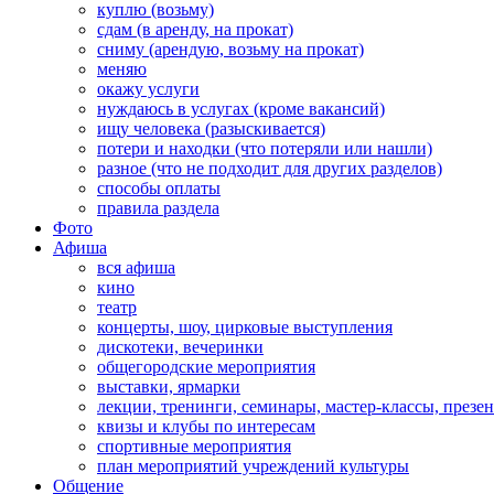
куплю (возьму)
сдам (в аренду, на прокат)
сниму (арендую, возьму на прокат)
меняю
окажу услуги
нуждаюсь в услугах (кроме вакансий)
ищу человека (разыскивается)
потери и находки (что потеряли или нашли)
разное (что не подходит для других разделов)
способы оплаты
правила раздела
Фото
Афиша
вся афиша
кино
театр
концерты, шоу, цирковые выступления
дискотеки, вечеринки
общегородские мероприятия
выставки, ярмарки
лекции, тренинги, семинары, мастер-классы, презе
квизы и клубы по интересам
спортивные мероприятия
план мероприятий учреждений культуры
Общение