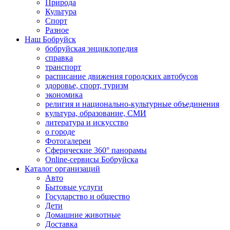
Природа
Культура
Спорт
Разное
Наш Бобруйск
бобруйская энциклопедия
справка
транспорт
расписание движения городских автобусов
здоровье, спорт, туризм
экономика
религия и национально-культурные объединения
культура, образование, СМИ
литература и искусство
о городе
Фотогалереи
Сферические 360° панорамы
Online-сервисы Бобруйска
Каталог организаций
Авто
Бытовые услуги
Государство и общество
Дети
Домашние животные
Доставка