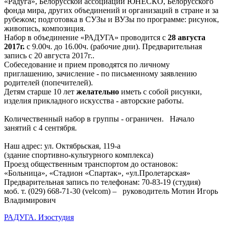
«Радуга», Белорусской ассоциации ЮНЕСКО, Белорусского
фонда мира, других объединений и организаций в стране и за
рубежом; подготовка в СУЗы и ВУЗы по программе: рисунок,
живопись, композиция.
Набор в объединение «РАДУГА» проводится с
28 августа
2017г.
с 9.00ч. до 16.00ч. (рабочие дни). Предварительная
запись с 20 августа 2017г..
Собеседование и прием проводятся по личному
приглашению, зачисление - по письменному заявлению
родителей (попечителей).
Детям старше 10 лет
желательно
иметь с собой рисунки,
изделия прикладного искусства - авторские работы.
Количественный набор в группы - ограничен. Начало
занятий с 4 сентября.
Наш адрес: ул. Октябрьская, 119-а
(здание спортивно-культурного комплекса)
Проезд общественным транспортом до остановок:
«Больница», «Стадион «Спартак», «ул.Пролетарская»
Предварительная запись по телефонам: 70-83-19 (студия)
моб. т. (029) 668-71-30 (velcom) – руководитель Мотин Игорь
Владимирович
РАДУГА. Изостудия