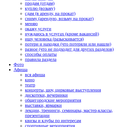
продам (отдам)
куплю (возьму)
сдам (в аренду, на прокат)
сниму (арендую, возьму на прокат)
меняю
окажу услуги
нуждаюсь в услугах (кроме вакансий)
ищу человека (разыскивается)
потери и находки (что потеряли или нашли)
разное (что не подходит для других разделов)
способы оплаты
правила раздела
Фото
Афиша
вся афиша
кино
театр
концерты, шоу, цирковые выступления
дискотеки, вечеринки
общегородские мероприятия
выставки, ярмарки
лекции, тренинги, семинары, мастер-классы,
презентации
квизы и клубы по интересам
спортивные мероприятия