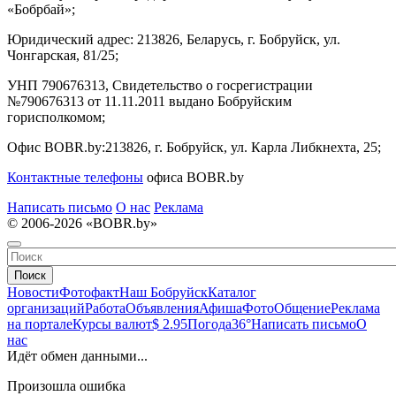
«Бобрбай»;
Юридический адрес:
213826, Беларусь, г. Бобруйск, ул.
Чонгарская, 81/25;
УНП 790676313, Свидетельство о госрегистрации
№790676313 от 11.11.2011 выдано Бобруйским
горисполкомом;
Офис BOBR.by:
213826, г. Бобруйск, ул. Карла Либкнехта, 25;
Контактные телефоны
офиса BOBR.by
Написать письмо
О нас
Реклама
© 2006-2026 «BOBR.by»
Поиск
Новости
Фотофакт
Наш Бобруйск
Каталог
организаций
Работа
Объявления
Афиша
Фото
Общение
Реклама
на портале
Курсы валют
$ 2.95
Погода
36°
Написать письмо
О
нас
Идёт обмен данными...
Произошла ошибка