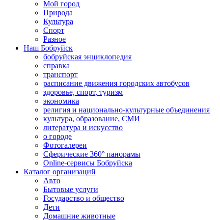
Мой город
Природа
Культура
Спорт
Разное
Наш Бобруйск
бобруйская энциклопедия
справка
транспорт
расписание движения городских автобусов
здоровье, спорт, туризм
экономика
религия и национально-культурные объединения
культура, образование, СМИ
литература и искусство
о городе
Фотогалереи
Сферические 360° панорамы
Online-сервисы Бобруйска
Каталог организаций
Авто
Бытовые услуги
Государство и общество
Дети
Домашние животные