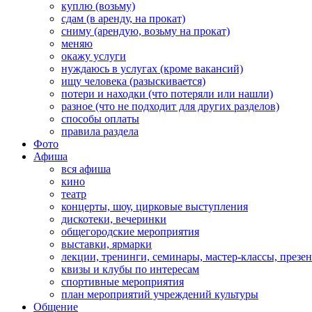
куплю (возьму)
сдам (в аренду, на прокат)
сниму (арендую, возьму на прокат)
меняю
окажу услуги
нуждаюсь в услугах (кроме вакансий)
ищу человека (разыскивается)
потери и находки (что потеряли или нашли)
разное (что не подходит для других разделов)
способы оплаты
правила раздела
Фото
Афиша
вся афиша
кино
театр
концерты, шоу, цирковые выступления
дискотеки, вечеринки
общегородские мероприятия
выставки, ярмарки
лекции, тренинги, семинары, мастер-классы, презе
квизы и клубы по интересам
спортивные мероприятия
план мероприятий учреждений культуры
Общение