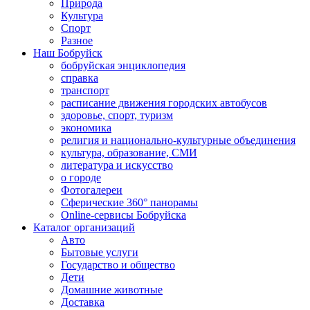
Природа
Культура
Спорт
Разное
Наш Бобруйск
бобруйская энциклопедия
справка
транспорт
расписание движения городских автобусов
здоровье, спорт, туризм
экономика
религия и национально-культурные объединения
культура, образование, СМИ
литература и искусство
о городе
Фотогалереи
Сферические 360° панорамы
Online-сервисы Бобруйска
Каталог организаций
Авто
Бытовые услуги
Государство и общество
Дети
Домашние животные
Доставка