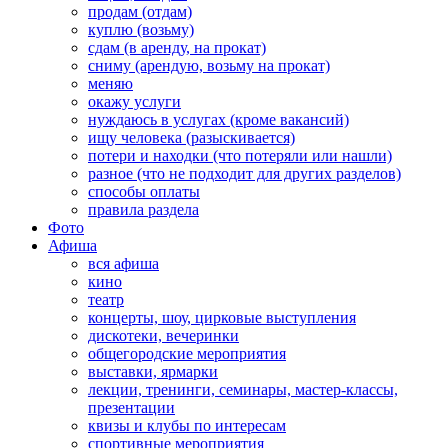
продам (отдам)
куплю (возьму)
сдам (в аренду, на прокат)
сниму (арендую, возьму на прокат)
меняю
окажу услуги
нуждаюсь в услугах (кроме вакансий)
ищу человека (разыскивается)
потери и находки (что потеряли или нашли)
разное (что не подходит для других разделов)
способы оплаты
правила раздела
Фото
Афиша
вся афиша
кино
театр
концерты, шоу, цирковые выступления
дискотеки, вечеринки
общегородские мероприятия
выставки, ярмарки
лекции, тренинги, семинары, мастер-классы,
презентации
квизы и клубы по интересам
спортивные мероприятия