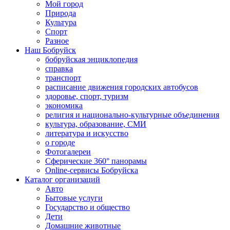
Мой город
Природа
Культура
Спорт
Разное
Наш Бобруйск
бобруйская энциклопедия
справка
транспорт
расписание движения городских автобусов
здоровье, спорт, туризм
экономика
религия и национально-культурные объединения
культура, образование, СМИ
литература и искусство
о городе
Фотогалереи
Сферические 360° панорамы
Online-сервисы Бобруйска
Каталог организаций
Авто
Бытовые услуги
Государство и общество
Дети
Домашние животные