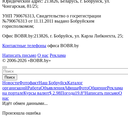
Юридический адрес:
213826, Беларусь, г. Бобруйск, ул.
Чонгарская, 81/25;
УНП 790676313, Свидетельство о госрегистрации
№790676313 от 11.11.2011 выдано Бобруйским
горисполкомом;
Офис BOBR.by:
213826, г. Бобруйск, ул. Карла Либкнехта, 25;
Контактные телефоны
офиса BOBR.by
Написать письмо
О нас
Реклама
© 2006-2026 «BOBR.by»
Поиск
Новости
Фотофакт
Наш Бобруйск
Каталог
организаций
Работа
Объявления
Афиша
Фото
Общение
Реклама
на портале
Курсы валют
$ 2.98
Погода
19.8°
Написать письмо
О
нас
Идёт обмен данными...
Произошла ошибка