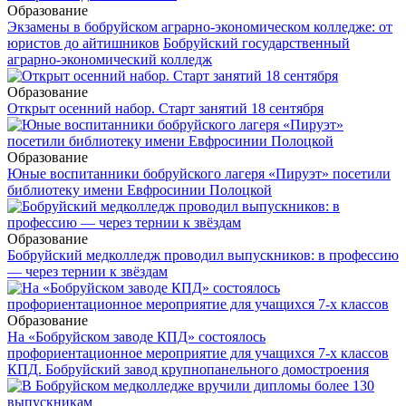
Образование
Экзамены в бобруйском аграрно-экономическом колледже: от
юристов до айтишников
Бобруйский государственный
аграрно-экономический колледж
Образование
Открыт осенний набор. Старт занятий 18 сентября
Образование
Юные воспитанники бобруйского лагеря «Пируэт» посетили
библиотеку имени Евфросинии Полоцкой
Образование
Бобруйский медколледж проводил выпускников: в профессию
— через тернии к звёздам
Образование
На «Бобруйском заводе КПД» состоялось
профориентационное мероприятие для учащихся 7-х классов
КПД. Бобруйский завод крупнопанельного домостроения