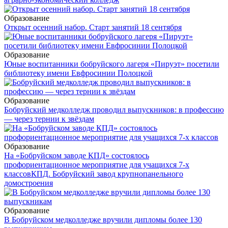
Образование
Открыт осенний набор. Старт занятий 18 сентября
Образование
Юные воспитанники бобруйского лагеря «Пируэт» посетили
библиотеку имени Евфросинии Полоцкой
Образование
Бобруйский медколледж проводил выпускников: в профессию
— через тернии к звёздам
Образование
На «Бобруйском заводе КПД» состоялось
профориентационное мероприятие для учащихся 7-х
классов
КПД. Бобруйский завод крупнопанельного
домостроения
Образование
В Бобруйском медколледже вручили дипломы более 130