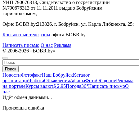
УНП 790676313, Свидетельство о госрегистрации
№790676313 от 11.11.2011 выдано Бобруйским
горисполкомом;
Офис BOBR.by:
213826, г. Бобруйск, ул. Карла Либкнехта, 25;
Контактные телефоны
офиса BOBR.by
Написать письмо
О нас
Реклама
© 2006-2026 «BOBR.by»
Поиск
Новости
Фотофакт
Наш Бобруйск
Каталог
организаций
Работа
Объявления
Афиша
Фото
Общение
Реклама
на портале
Курсы валют
$ 2.95
Погода
36°
Написать письмо
О
нас
Идёт обмен данными...
Произошла ошибка