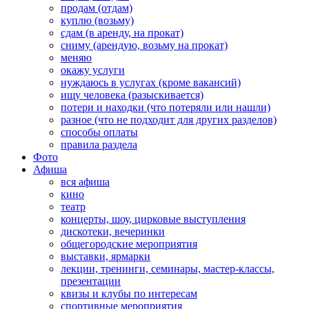
продам (отдам)
куплю (возьму)
сдам (в аренду, на прокат)
сниму (арендую, возьму на прокат)
меняю
окажу услуги
нуждаюсь в услугах (кроме вакансий)
ищу человека (разыскивается)
потери и находки (что потеряли или нашли)
разное (что не подходит для других разделов)
способы оплаты
правила раздела
Фото
Афиша
вся афиша
кино
театр
концерты, шоу, цирковые выступления
дискотеки, вечеринки
общегородские мероприятия
выставки, ярмарки
лекции, тренинги, семинары, мастер-классы,
презентации
квизы и клубы по интересам
спортивные мероприятия