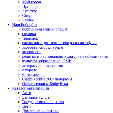
Мой город
Природа
Культура
Спорт
Разное
Наш Бобруйск
бобруйская энциклопедия
справка
транспорт
расписание движения городских автобусов
здоровье, спорт, туризм
экономика
религия и национально-культурные объединения
культура, образование, СМИ
литература и искусство
о городе
Фотогалереи
Сферические 360° панорамы
Online-сервисы Бобруйска
Каталог организаций
Авто
Бытовые услуги
Государство и общество
Дети
Домашние животные