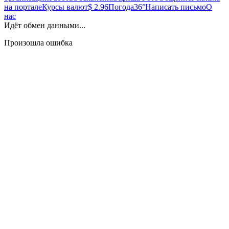
на портале
Курсы валют
$ 2.96
Погода
36°
Написать письмо
О
нас
Идёт обмен данными...
Произошла ошибка