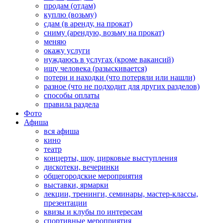
продам (отдам)
куплю (возьму)
сдам (в аренду, на прокат)
сниму (арендую, возьму на прокат)
меняю
окажу услуги
нуждаюсь в услугах (кроме вакансий)
ищу человека (разыскивается)
потери и находки (что потеряли или нашли)
разное (что не подходит для других разделов)
способы оплаты
правила раздела
Фото
Афиша
вся афиша
кино
театр
концерты, шоу, цирковые выступления
дискотеки, вечеринки
общегородские мероприятия
выставки, ярмарки
лекции, тренинги, семинары, мастер-классы,
презентации
квизы и клубы по интересам
спортивные мероприятия