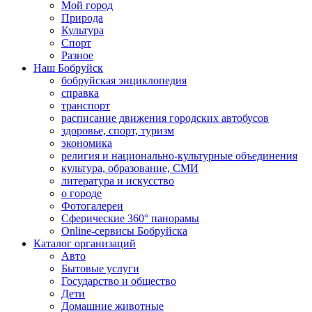
Мой город
Природа
Культура
Спорт
Разное
Наш Бобруйск
бобруйская энциклопедия
справка
транспорт
расписание движения городских автобусов
здоровье, спорт, туризм
экономика
религия и национально-культурные объединения
культура, образование, СМИ
литература и искусство
о городе
Фотогалереи
Сферические 360° панорамы
Online-сервисы Бобруйска
Каталог организаций
Авто
Бытовые услуги
Государство и общество
Дети
Домашние животные