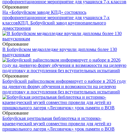
Образование
На «Бобруйском заводе КПД» состоялось
профориентационное мероприятие для учащихся 7-х
классов
КПД. Бобруйский завод крупнопанельного
домостроения
Образование
В Бобруйском медколледже вручили дипломы более 130
выпускникам
Образование
Бобруйский райисполком информирует о наборе в 2026 году
на дневную форму обучения и возможности на целевую
подготовку и поступления без вступительных испытаний
Образование
Бобруйская центральная библиотека и историко-
краеведческий музей совместно провели для детей из
пришкольного лагеря «Лесовичок» урок памяти о ВОВ