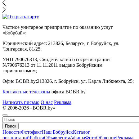
Частное унитарное предприятие по оказанию услуг
«Бобрбай»;
Юридический адрес:
213826, Беларусь, г. Бобруйск, ул.
Чонгарская, 81/25;
УНП 790676313, Свидетельство о госрегистрации
№790676313 от 11.11.2011 выдано Бобруйским
горисполкомом;
Офис BOBR.by:
213826, г. Бобруйск, ул. Карла Либкнехта, 25;
Контактные телефоны
офиса BOBR.by
Написать письмо
О нас
Реклама
© 2006-2026 «BOBR.by»
Поиск
Новости
Фотофакт
Наш Бобруйск
Каталог
организаций
Работа
Объявления
Афиша
Фото
Общение
Реклама