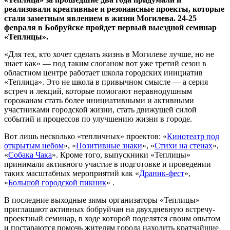
реализовали креативные и резонансные проекты, которые
стали заметным явлением в жизни Могилева. 24-25
февраля в Бобруйске пройдет первый выездной семинар
«Теплицы».
«Для тех, кто хочет сделать жизнь в Могилеве лучше, но не
знает как» — под таким слоганом вот уже третий сезон в
областном центре работает школа городских инициатив
«Теплица». Это не школа в привычном смысле — а серия
встреч и лекций, которые помогают неравнодушным
горожанам стать более инициативными и активными
участниками городской жизни, стать движущей силой
событий и процессов по улучшению жизни в городе.
Вот лишь несколько «тепличных» проектов: «
Кинотеатр под
открытым небом
», «
Позитивные знаки
», «
Стихи на стенах
»,
«
Собака Чака
». Кроме того, выпускники «Теплицы»
принимали активного участие в подготовке и проведении
таких масштабных мероприятий как «
Драник-фест
»,
«
Большой городской пикник
» .
В последние выходные зимы организаторы «Теплицы»
приглашают активных бобруйчан на двухдневную встречу-
проектный семинар, в ходе которой поделятся своим опытом
и постараются помочь жителям города находить кратчайшие