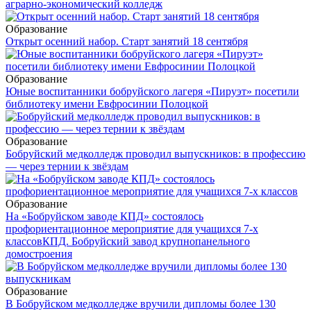
аграрно-экономический колледж
Образование
Открыт осенний набор. Старт занятий 18 сентября
Образование
Юные воспитанники бобруйского лагеря «Пируэт» посетили
библиотеку имени Евфросинии Полоцкой
Образование
Бобруйский медколледж проводил выпускников: в профессию
— через тернии к звёздам
Образование
На «Бобруйском заводе КПД» состоялось
профориентационное мероприятие для учащихся 7-х
классов
КПД. Бобруйский завод крупнопанельного
домостроения
Образование
В Бобруйском медколледже вручили дипломы более 130