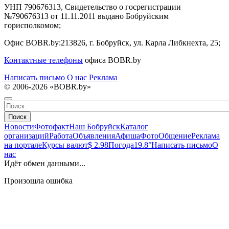
УНП 790676313, Свидетельство о госрегистрации
№790676313 от 11.11.2011 выдано Бобруйским
горисполкомом;
Офис BOBR.by:
213826, г. Бобруйск, ул. Карла Либкнехта, 25;
Контактные телефоны
офиса BOBR.by
Написать письмо
О нас
Реклама
© 2006-2026 «BOBR.by»
Поиск
Новости
Фотофакт
Наш Бобруйск
Каталог
организаций
Работа
Объявления
Афиша
Фото
Общение
Реклама
на портале
Курсы валют
$ 2.98
Погода
19.8°
Написать письмо
О
нас
Идёт обмен данными...
Произошла ошибка