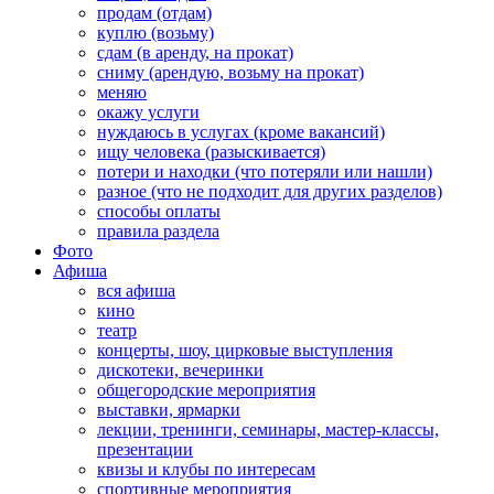
продам (отдам)
куплю (возьму)
сдам (в аренду, на прокат)
сниму (арендую, возьму на прокат)
меняю
окажу услуги
нуждаюсь в услугах (кроме вакансий)
ищу человека (разыскивается)
потери и находки (что потеряли или нашли)
разное (что не подходит для других разделов)
способы оплаты
правила раздела
Фото
Афиша
вся афиша
кино
театр
концерты, шоу, цирковые выступления
дискотеки, вечеринки
общегородские мероприятия
выставки, ярмарки
лекции, тренинги, семинары, мастер-классы,
презентации
квизы и клубы по интересам
спортивные мероприятия