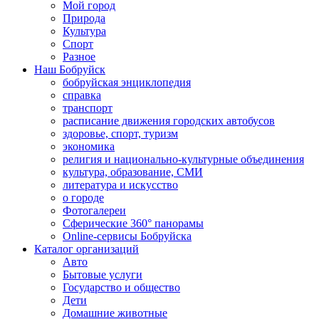
Мой город
Природа
Культура
Спорт
Разное
Наш Бобруйск
бобруйская энциклопедия
справка
транспорт
расписание движения городских автобусов
здоровье, спорт, туризм
экономика
религия и национально-культурные объединения
культура, образование, СМИ
литература и искусство
о городе
Фотогалереи
Сферические 360° панорамы
Online-сервисы Бобруйска
Каталог организаций
Авто
Бытовые услуги
Государство и общество
Дети
Домашние животные