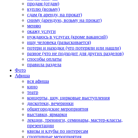
продам (отдам)
куплю (возьму)
сдам (в аренду, на прокат)
сниму (арендую, возьму на прокат)
меняю
окажу услуги
нуждаюсь в услугах (кроме вакансий)
ищу человека (разыскивается)
потери и находки (что потеряли или нашли)
разное (что не подходит для других разделов)
способы оплаты
правила раздела
Фото
Афиша
вся афиша
кино
театр
концерты, шоу, цирковые выступления
дискотеки, вечеринки
общегородские мероприятия
выставки, ярмарки
лекции, тренинги, семинары, мастер-классы,
презентации
квизы и клубы по интересам
спортивные мероприятия