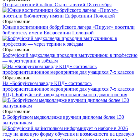
Открыт осенний набор. Старт занятий 18 сентября
Образование
Юные воспитанники бобруйского лагеря «Пируэт» посетили
библиотеку имени Евфросинии Полоцкой
Образование
Бобруйский медколледж проводил выпускников: в профессию
— через тернии к звёздам
Образование
На «Бобруйском заводе КПД» состоялось
профориентационное мероприятие для учащихся 7-х классов
КПД. Бобруйский завод крупнопанельного домостроения
Образование
В Бобруйском медколледже вручили дипломы более 130
выпускникам