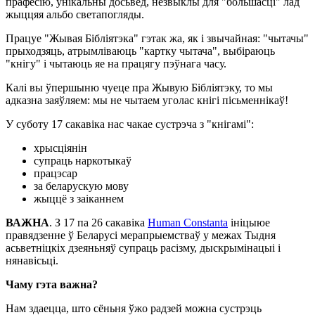
прафесію, унікальны досьвед, незвыклы для "большасці" лад
жыццяя альбо светапогляды.
Працуе "Жывая Бібліятэка" гэтак жа, як і звычайная: "чытачы"
прыходзяць, атрымліваюць "картку чытача", выбіраюць
"кнігу" і чытаюць яе на працягу пэўнага часу.
Калі вы ўпершыню чуеце пра Жывую Бібліятэку, то мы
адказна заяўляем: мы не чытаем уголас кнігі пісьменнікаў!
У суботу 17 сакавіка нас чакае сустрэча з "кнігамі":
хрысціянін
супраць наркотыкаў
працэсар
за беларускую мову
жыццё з заіканнем
ВАЖНА
. З 17 па 26 сакавіка
Human Constanta
ініцыюе
правядзенне ў Беларусі мерапрыемстваў у межах Тыдня
асьветніцкіх дзеяньняў супраць расізму, дыскрымінацыі і
нянавісьці.
Чаму гэта важна?
Нам здаецца, што сёньня ўжо радзей можна сустрэць