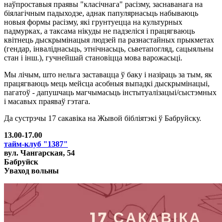
наўпроставыя праявы "класічнага" расізму, заснаванага на
біялагічным падыходзе, аднак папулярнасьць набываюць
новыя формы расізму, які грунтуецца на культурных
падмурках, а таксама нікуды не падзеліся і працягваюць
квітнець дыскрымінацыя людзей па разнастайных прыкметах
(гендар, інваліднасьць, этнічнасьць, сьветапогляд, сацыяльны
стан і інш.), гучнейшай становіцца мова варожасьці.
Мы лічым, што нельга заставацца ў баку і назіраць за тым, як
працягваюць мець мейсца асобныя выпадкі дыскрымінацыі,
пагатоў - дапушчаць магчымасьць інстытуалізацыі/сыстэмных
і масавых праяваў гэтага.
Да сустрэчы 17 сакавіка на Жывой бібліятэкі ў Бабруйску.
13.00-17.00
тайм-клуб "1387"
вул. Чангарская, 54
Бабруйск
Уваход вольны