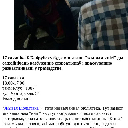
17 сакавіка ў Бабруйску будзем чытаць "жывыя кнігі" ды
садзейнічаць разбурэнню стэрэатыпаў і прасоўванню
разнастайнасці ў грамадстве.
17 сакавіка
13.00-17.00
тайм-клуб "1387"
вул. Чангарская, 54
Уваход вольны
"
Жывая Бібліятэка
" – гэта незвычайная бібліятэка. Тут замест
звыклых нам "кніг" выступаюць жывыя людзі са сваімі
гісторыямі, якія гатовы адказваць на любыя пытанні. "Кніга" –
гэта жывы чалавек, які мае пэўную ідэнтычнасць, рэдкую