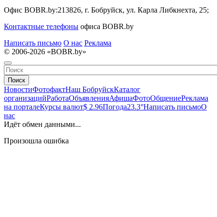
Офис BOBR.by:
213826, г. Бобруйск, ул. Карла Либкнехта, 25;
Контактные телефоны
офиса BOBR.by
Написать письмо
О нас
Реклама
© 2006-2026 «BOBR.by»
Поиск
Новости
Фотофакт
Наш Бобруйск
Каталог
организаций
Работа
Объявления
Афиша
Фото
Общение
Реклама
на портале
Курсы валют
$ 2.96
Погода
23.3°
Написать письмо
О
нас
Идёт обмен данными...
Произошла ошибка