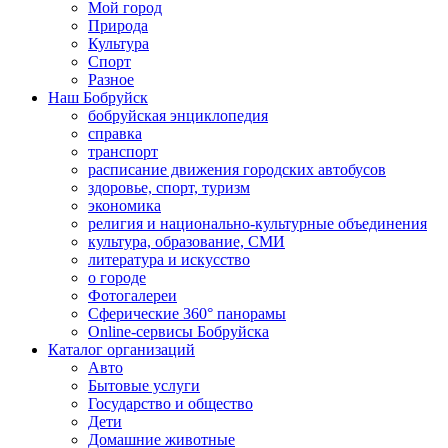
Мой город
Природа
Культура
Спорт
Разное
Наш Бобруйск
бобруйская энциклопедия
справка
транспорт
расписание движения городских автобусов
здоровье, спорт, туризм
экономика
религия и национально-культурные объединения
культура, образование, СМИ
литература и искусство
о городе
Фотогалереи
Сферические 360° панорамы
Online-сервисы Бобруйска
Каталог организаций
Авто
Бытовые услуги
Государство и общество
Дети
Домашние животные