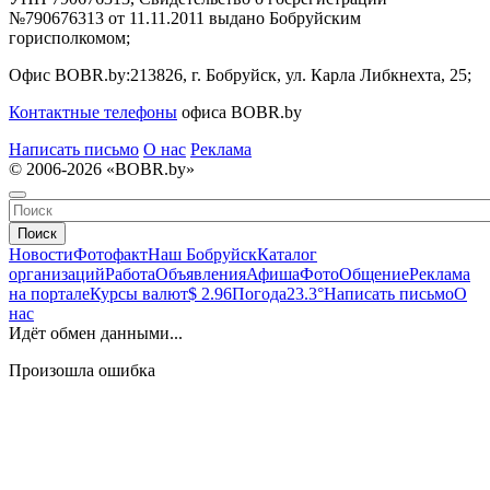
№790676313 от 11.11.2011 выдано Бобруйским
горисполкомом;
Офис BOBR.by:
213826, г. Бобруйск, ул. Карла Либкнехта, 25;
Контактные телефоны
офиса BOBR.by
Написать письмо
О нас
Реклама
© 2006-2026 «BOBR.by»
Поиск
Новости
Фотофакт
Наш Бобруйск
Каталог
организаций
Работа
Объявления
Афиша
Фото
Общение
Реклама
на портале
Курсы валют
$ 2.96
Погода
23.3°
Написать письмо
О
нас
Идёт обмен данными...
Произошла ошибка