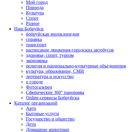
Мой город
Природа
Культура
Спорт
Разное
Наш Бобруйск
бобруйская энциклопедия
справка
транспорт
расписание движения городских автобусов
здоровье, спорт, туризм
экономика
религия и национально-культурные объединения
культура, образование, СМИ
литература и искусство
о городе
Фотогалереи
Сферические 360° панорамы
Online-сервисы Бобруйска
Каталог организаций
Авто
Бытовые услуги
Государство и общество
Дети
Домашние животные