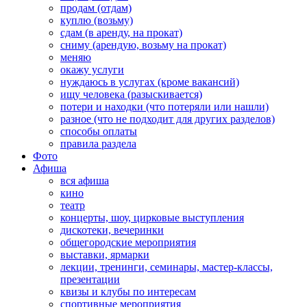
продам (отдам)
куплю (возьму)
сдам (в аренду, на прокат)
сниму (арендую, возьму на прокат)
меняю
окажу услуги
нуждаюсь в услугах (кроме вакансий)
ищу человека (разыскивается)
потери и находки (что потеряли или нашли)
разное (что не подходит для других разделов)
способы оплаты
правила раздела
Фото
Афиша
вся афиша
кино
театр
концерты, шоу, цирковые выступления
дискотеки, вечеринки
общегородские мероприятия
выставки, ярмарки
лекции, тренинги, семинары, мастер-классы,
презентации
квизы и клубы по интересам
спортивные мероприятия