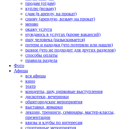
продам (отдам)
куплю (возьму)
сдам (в аренду, на прокат)
сниму (арендую, возьму на прокат)
меняю
окажу услуги
нуждаюсь в услугах (кроме вакансий)
ищу человека (разыскивается)
потери и находки (что потеряли или нашли)
разное (что не подходит для других разделов)
способы оплаты
правила раздела
Фото
Афиша
вся афиша
кино
театр
концерты, шоу, цирковые выступления
дискотеки, вечеринки
общегородские мероприятия
выставки, ярмарки
лекции, тренинги, семинары, мастер-классы,
презентации
квизы и клубы по интересам
спортивные мероприятия