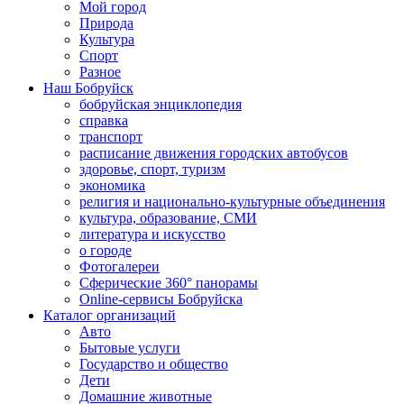
Мой город
Природа
Культура
Спорт
Разное
Наш Бобруйск
бобруйская энциклопедия
справка
транспорт
расписание движения городских автобусов
здоровье, спорт, туризм
экономика
религия и национально-культурные объединения
культура, образование, СМИ
литература и искусство
о городе
Фотогалереи
Сферические 360° панорамы
Online-сервисы Бобруйска
Каталог организаций
Авто
Бытовые услуги
Государство и общество
Дети
Домашние животные