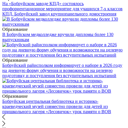
На «Бобруйском заводе КПД» состоялось
профориентационное мероприятие для учащихся 7-х классов
КПД. Бобруйский завод крупнопанельного домостроения
Образование
В Бобруйском медколледже вручили дипломы более 130
выпускникам
Образование
Бобруйский райисполком информирует о наборе в 2026 году
на дневную форму обучения и возможности на целевую
подготовку и поступления без вступительных испытаний
Образование
Бобруйская центральная библиотека и историко-
краеведческий музей совместно провели для детей из
пришкольного лагеря «Лесовичок» урок памяти о ВОВ