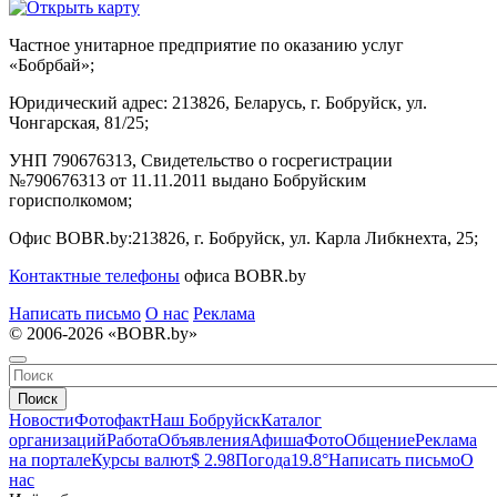
Частное унитарное предприятие по оказанию услуг
«Бобрбай»;
Юридический адрес:
213826, Беларусь, г. Бобруйск, ул.
Чонгарская, 81/25;
УНП 790676313, Свидетельство о госрегистрации
№790676313 от 11.11.2011 выдано Бобруйским
горисполкомом;
Офис BOBR.by:
213826, г. Бобруйск, ул. Карла Либкнехта, 25;
Контактные телефоны
офиса BOBR.by
Написать письмо
О нас
Реклама
© 2006-2026 «BOBR.by»
Поиск
Новости
Фотофакт
Наш Бобруйск
Каталог
организаций
Работа
Объявления
Афиша
Фото
Общение
Реклама
на портале
Курсы валют
$ 2.98
Погода
19.8°
Написать письмо
О
нас