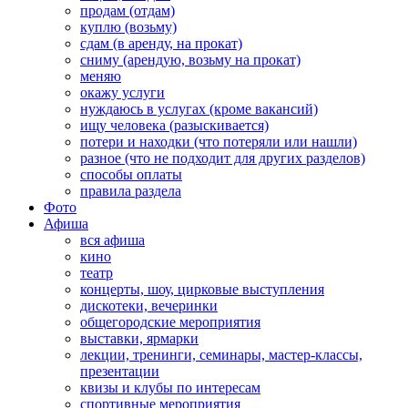
продам (отдам)
куплю (возьму)
сдам (в аренду, на прокат)
сниму (арендую, возьму на прокат)
меняю
окажу услуги
нуждаюсь в услугах (кроме вакансий)
ищу человека (разыскивается)
потери и находки (что потеряли или нашли)
разное (что не подходит для других разделов)
способы оплаты
правила раздела
Фото
Афиша
вся афиша
кино
театр
концерты, шоу, цирковые выступления
дискотеки, вечеринки
общегородские мероприятия
выставки, ярмарки
лекции, тренинги, семинары, мастер-классы,
презентации
квизы и клубы по интересам
спортивные мероприятия