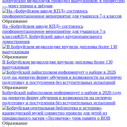
Бобруйский медколледж проводил выпускников: в профессию
— через тернии к звёздам
Образование
На «Бобруйском заводе КПД» состоялось
профориентационное мероприятие для учащихся 7-х
классов
КПД. Бобруйский завод крупнопанельного
домостроения
Образование
В Бобруйском медколледже вручили дипломы более 130
выпускникам
Образование
Бобруйский райисполком информирует о наборе в 2026 году
на дневную форму обучения и возможности на целевую
подготовку и поступления без вступительных испытаний
Образование