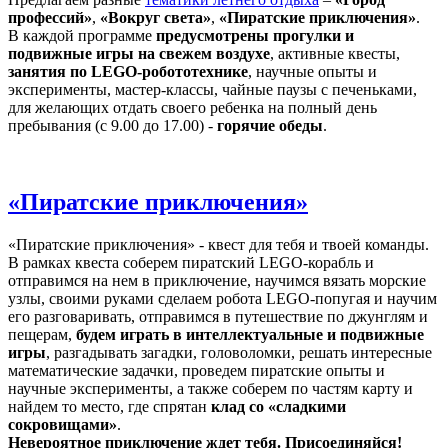
профессий»
,
«Вокруг света»
,
«Пиратские приключения»
.
В каждой программе
предусмотрены прогулки и
подвижные игры на свежем воздухе
, активные квесты,
занятия по LEGO-робототехнике
, научные опыты и
эксперименты, мастер-классы, чайные паузы с печеньками,
для желающих отдать своего ребенка на полный день
пребывания (с 9.00 до 17.00) -
горячие обеды
.
«Пиратские приключения»
«Пиратские приключения» - квест для тебя и твоей команды.
В рамках квеста соберем пиратский LEGO-корабль и
отправимся на нем в приключение, научимся вязать морские
узлы, своими руками сделаем робота LEGO-попугая и научим
его разговаривать, отправимся в путешествие по джунглям и
пещерам,
будем играть в интеллектуальные и подвижные
игры
, разгадывать загадки, головоломки, решать интересные
математические задачки, проведем пиратские опыты и
научные эксперименты, а также соберем по частям карту и
найдем то место, где спрятан
клад со «сладкими
сокровищами»
.
Невероятное приключение ждет тебя. Присоединяйся!