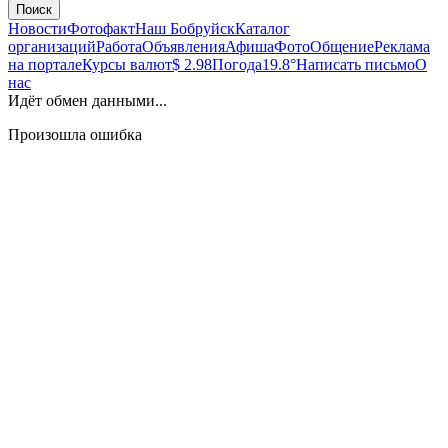
Поиск
Новости
Фотофакт
Наш Бобруйск
Каталог
организаций
Работа
Объявления
Афиша
Фото
Общение
Реклама
на портале
Курсы валют
$ 2.98
Погода
19.8°
Написать письмо
О
нас
Идёт обмен данными...
Произошла ошибка