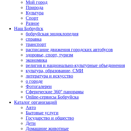
Мой город
Природа
Культура
Спорт
Разное
Наш Бобруйск
бобруйская энциклопедия
справка
транспорт
расписание движения городских автобусов
здоровье, спорт, туризм
экономика
религия и национально-культурные объединения
культура, образование, СМИ
литература и искусство
о городе
Фотогалереи
Сферические 360° панорамы
Online-сервисы Бобруйска
Каталог организаций
Авто
Бытовые услуги
Государство и общество
Дети
Домашние животные