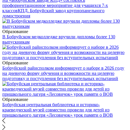
На «Бобруйском заводе КПД» состоялось
профориентационное мероприятие для учащихся 7-х
классов
КПД. Бобруйский завод крупнопанельного
домостроения
Образование
В Бобруйском медколледже вручили дипломы более 130
выпускникам
Образование
Бобруйский райисполком информирует о наборе в 2026 году
на дневную форму обучения и возможности на целевую
подготовку и поступления без вступительных испытаний
Образование
Бобруйская центральная библиотека и историко-
краеведческий музей совместно провели для детей из
пришкольного лагеря «Лесовичок» урок памяти о ВОВ