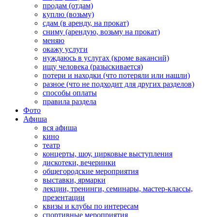
продам (отдам)
куплю (возьму)
сдам (в аренду, на прокат)
сниму (арендую, возьму на прокат)
меняю
окажу услуги
нуждаюсь в услугах (кроме вакансий)
ищу человека (разыскивается)
потери и находки (что потеряли или нашли)
разное (что не подходит для других разделов)
способы оплаты
правила раздела
Фото
Афиша
вся афиша
кино
театр
концерты, шоу, цирковые выступления
дискотеки, вечеринки
общегородские мероприятия
выставки, ярмарки
лекции, тренинги, семинары, мастер-классы,
презентации
квизы и клубы по интересам
спортивные мероприятия