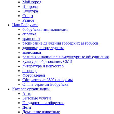
Мой город
Природа
Культура
Спорт
Разное
Наш Бобруйск
бобруйская энциклопедия
справка
транспорт
расписание движения городских автобусов
здоровье, спорт, туризм
экономика
религия и национально-культурные объединения
культура, образование, СМИ
литература и искусство
о городе
Фотогалереи
Сферические 360° панорамы
Online-сервисы Бобруйска
Каталог организаций
Авто
Бытовые услуги
Государство и общество
Дети
Домашние животные