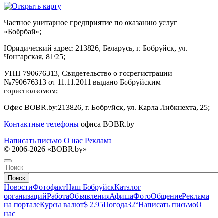
Частное унитарное предприятие по оказанию услуг
«Бобрбай»;
Юридический адрес:
213826, Беларусь, г. Бобруйск, ул.
Чонгарская, 81/25;
УНП 790676313, Свидетельство о госрегистрации
№790676313 от 11.11.2011 выдано Бобруйским
горисполкомом;
Офис BOBR.by:
213826, г. Бобруйск, ул. Карла Либкнехта, 25;
Контактные телефоны
офиса BOBR.by
Написать письмо
О нас
Реклама
© 2006-2026 «BOBR.by»
Поиск
Новости
Фотофакт
Наш Бобруйск
Каталог
организаций
Работа
Объявления
Афиша
Фото
Общение
Реклама
на портале
Курсы валют
$ 2.95
Погода
32°
Написать письмо
О
нас