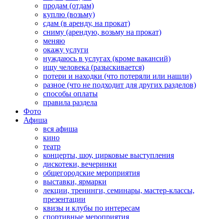
продам (отдам)
куплю (возьму)
сдам (в аренду, на прокат)
сниму (арендую, возьму на прокат)
меняю
окажу услуги
нуждаюсь в услугах (кроме вакансий)
ищу человека (разыскивается)
потери и находки (что потеряли или нашли)
разное (что не подходит для других разделов)
способы оплаты
правила раздела
Фото
Афиша
вся афиша
кино
театр
концерты, шоу, цирковые выступления
дискотеки, вечеринки
общегородские мероприятия
выставки, ярмарки
лекции, тренинги, семинары, мастер-классы,
презентации
квизы и клубы по интересам
спортивные мероприятия