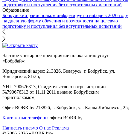
Образование
Бобруйский райисполком информирует о наборе в 2026 году
на дневную форму обучения и возможности на целевую
подготовку и поступления без вступительных испытаний
Частное унитарное предприятие по оказанию услуг
«Бобрбай»;
Юридический адрес:
213826, Беларусь, г. Бобруйск, ул.
Чонгарская, 81/25;
УНП 790676313, Свидетельство о госрегистрации
№790676313 от 11.11.2011 выдано Бобруйским
горисполкомом;
Офис BOBR.by:
213826, г. Бобруйск, ул. Карла Либкнехта, 25;
Контактные телефоны
офиса BOBR.by
Написать письмо
О нас
Реклама
© 2006-2026 «BOBR.by»