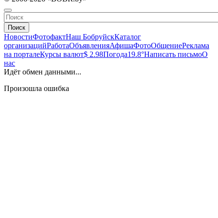
Поиск
Новости
Фотофакт
Наш Бобруйск
Каталог
организаций
Работа
Объявления
Афиша
Фото
Общение
Реклама
на портале
Курсы валют
$ 2.98
Погода
19.8°
Написать письмо
О
нас
Идёт обмен данными...
Произошла ошибка