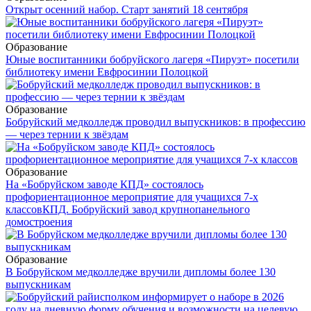
Открыт осенний набор. Старт занятий 18 сентября
Образование
Юные воспитанники бобруйского лагеря «Пируэт» посетили
библиотеку имени Евфросинии Полоцкой
Образование
Бобруйский медколледж проводил выпускников: в профессию
— через тернии к звёздам
Образование
На «Бобруйском заводе КПД» состоялось
профориентационное мероприятие для учащихся 7-х
классов
КПД. Бобруйский завод крупнопанельного
домостроения
Образование
В Бобруйском медколледже вручили дипломы более 130
выпускникам