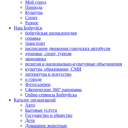
Мой город
Природа
Культура
Спорт
Разное
Наш Бобруйск
бобруйская энциклопедия
справка
транспорт
расписание движения городских автобусов
здоровье, спорт, туризм
экономика
религия и национально-культурные объединения
культура, образование, СМИ
литература и искусство
о городе
Фотогалереи
Сферические 360° панорамы
Online-сервисы Бобруйска
Каталог организаций
Авто
Бытовые услуги
Государство и общество
Дети
Домашние животные