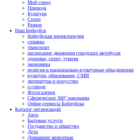
Мой город
Природа
Культура
Спорт
Разное
Наш Бобруйск
бобруйская энциклопедия
справка
транспорт
расписание движения городских автобусов
здоровье, спорт, туризм
экономика
религия и национально-культурные объединения
культура, образование, СМИ
литература и искусство
о городе
Фотогалереи
Сферические 360° панорамы
Online-сервисы Бобруйска
Каталог организаций
Авто
Бытовые услуги
Государство и общество
Дети
Домашние животные