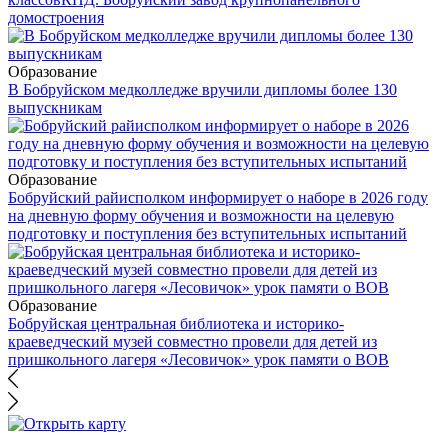
домостроения
Образование
В Бобруйском медколледже вручили дипломы более 130
выпускникам
Образование
Бобруйский райисполком информирует о наборе в 2026 году
на дневную форму обучения и возможности на целевую
подготовку и поступления без вступительных испытаний
Образование
Бобруйская центральная библиотека и историко-
краеведческий музей совместно провели для детей из
пришкольного лагеря «Лесовичок» урок памяти о ВОВ