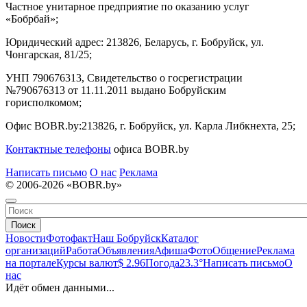
Частное унитарное предприятие по оказанию услуг
«Бобрбай»;
Юридический адрес:
213826, Беларусь, г. Бобруйск, ул.
Чонгарская, 81/25;
УНП 790676313, Свидетельство о госрегистрации
№790676313 от 11.11.2011 выдано Бобруйским
горисполкомом;
Офис BOBR.by:
213826, г. Бобруйск, ул. Карла Либкнехта, 25;
Контактные телефоны
офиса BOBR.by
Написать письмо
О нас
Реклама
© 2006-2026 «BOBR.by»
Поиск
Новости
Фотофакт
Наш Бобруйск
Каталог
организаций
Работа
Объявления
Афиша
Фото
Общение
Реклама
на портале
Курсы валют
$ 2.96
Погода
23.3°
Написать письмо
О
нас
Идёт обмен данными...