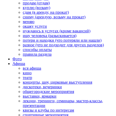
продам (отдам)
куплю (возьму)
сдам (в аренду, на прокат)
сниму (арендую, возьму на прокат)
меняю
окажу услуги
нуждаюсь в услугах (кроме вакансий)
ищу человека (разыскивается)
потери и находки (что потеряли или нашли)
разное (что не подходит для других разделов)
способы оплаты
правила раздела
Фото
Афиша
вся афиша
кино
театр
концерты, шоу, цирковые выступления
дискотеки, вечеринки
общегородские мероприятия
выставки, ярмарки
лекции, тренинги, семинары, мастер-классы,
презентации
квизы и клубы по интересам
спортивные мероприятия