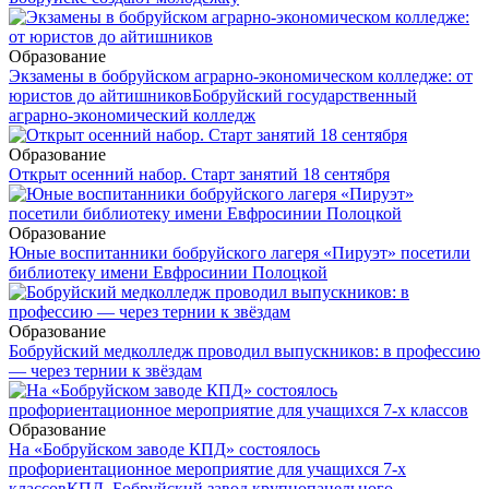
Образование
Экзамены в бобруйском аграрно-экономическом колледже: от
юристов до айтишников
Бобруйский государственный
аграрно-экономический колледж
Образование
Открыт осенний набор. Старт занятий 18 сентября
Образование
Юные воспитанники бобруйского лагеря «Пируэт» посетили
библиотеку имени Евфросинии Полоцкой
Образование
Бобруйский медколледж проводил выпускников: в профессию
— через тернии к звёздам
Образование
На «Бобруйском заводе КПД» состоялось
профориентационное мероприятие для учащихся 7-х
классов
КПД. Бобруйский завод крупнопанельного