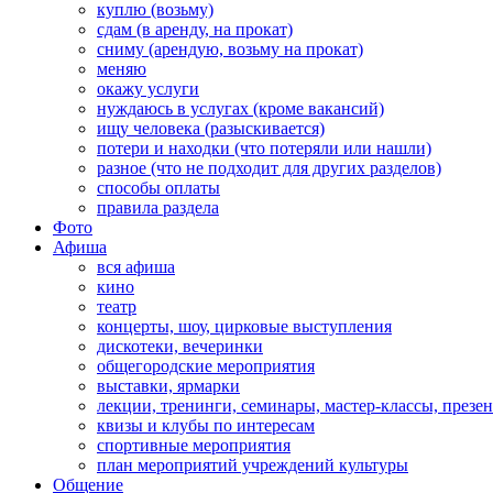
куплю (возьму)
сдам (в аренду, на прокат)
сниму (арендую, возьму на прокат)
меняю
окажу услуги
нуждаюсь в услугах (кроме вакансий)
ищу человека (разыскивается)
потери и находки (что потеряли или нашли)
разное (что не подходит для других разделов)
способы оплаты
правила раздела
Фото
Афиша
вся афиша
кино
театр
концерты, шоу, цирковые выступления
дискотеки, вечеринки
общегородские мероприятия
выставки, ярмарки
лекции, тренинги, семинары, мастер-классы, презе
квизы и клубы по интересам
спортивные мероприятия
план мероприятий учреждений культуры
Общение