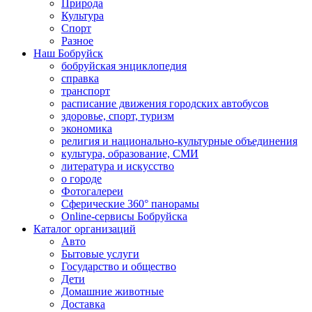
Природа
Культура
Спорт
Разное
Наш Бобруйск
бобруйская энциклопедия
справка
транспорт
расписание движения городских автобусов
здоровье, спорт, туризм
экономика
религия и национально-культурные объединения
культура, образование, СМИ
литература и искусство
о городе
Фотогалереи
Сферические 360° панорамы
Online-сервисы Бобруйска
Каталог организаций
Авто
Бытовые услуги
Государство и общество
Дети
Домашние животные
Доставка