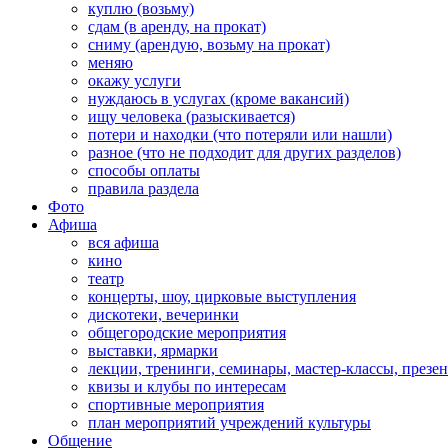
куплю (возьму)
сдам (в аренду, на прокат)
сниму (арендую, возьму на прокат)
меняю
окажу услуги
нуждаюсь в услугах (кроме вакансий)
ищу человека (разыскивается)
потери и находки (что потеряли или нашли)
разное (что не подходит для других разделов)
способы оплаты
правила раздела
Фото
Афиша
вся афиша
кино
театр
концерты, шоу, цирковые выступления
дискотеки, вечеринки
общегородские мероприятия
выставки, ярмарки
лекции, тренинги, семинары, мастер-классы, презе
квизы и клубы по интересам
спортивные мероприятия
план мероприятий учреждений культуры
Общение