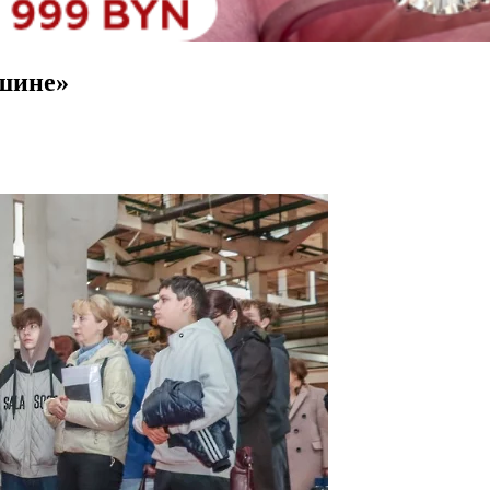
лшине»