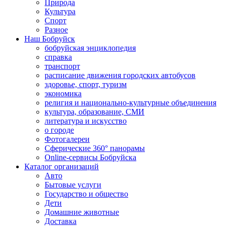
Природа
Культура
Спорт
Разное
Наш Бобруйск
бобруйская энциклопедия
справка
транспорт
расписание движения городских автобусов
здоровье, спорт, туризм
экономика
религия и национально-культурные объединения
культура, образование, СМИ
литература и искусство
о городе
Фотогалереи
Сферические 360° панорамы
Online-сервисы Бобруйска
Каталог организаций
Авто
Бытовые услуги
Государство и общество
Дети
Домашние животные
Доставка