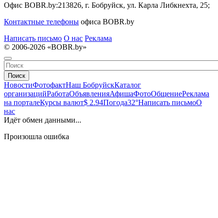
Офис BOBR.by:
213826, г. Бобруйск, ул. Карла Либкнехта, 25;
Контактные телефоны
офиса BOBR.by
Написать письмо
О нас
Реклама
© 2006-2026 «BOBR.by»
Поиск
Новости
Фотофакт
Наш Бобруйск
Каталог
организаций
Работа
Объявления
Афиша
Фото
Общение
Реклама
на портале
Курсы валют
$ 2.94
Погода
32°
Написать письмо
О
нас
Идёт обмен данными...
Произошла ошибка