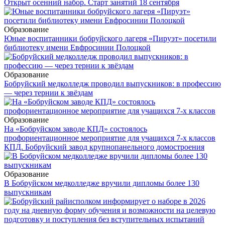
Открыт осенний набор. Старт занятий 18 сентября
Образование
Юные воспитанники бобруйского лагеря «Пируэт» посетили
библиотеку имени Евфросинии Полоцкой
Образование
Бобруйский медколледж проводил выпускников: в профессию
— через тернии к звёздам
Образование
На «Бобруйском заводе КПД» состоялось
профориентационное мероприятие для учащихся 7-х классов
КПД. Бобруйский завод крупнопанельного домостроения
Образование
В Бобруйском медколледже вручили дипломы более 130
выпускникам