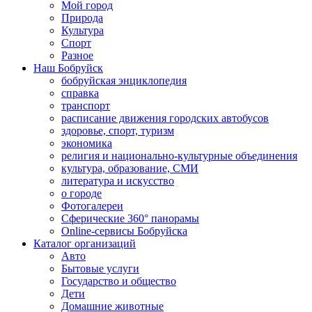
Мой город
Природа
Культура
Спорт
Разное
Наш Бобруйск
бобруйская энциклопедия
справка
транспорт
расписание движения городских автобусов
здоровье, спорт, туризм
экономика
религия и национально-культурные объединения
культура, образование, СМИ
литература и искусство
о городе
Фотогалереи
Сферические 360° панорамы
Online-сервисы Бобруйска
Каталог организаций
Авто
Бытовые услуги
Государство и общество
Дети
Домашние животные