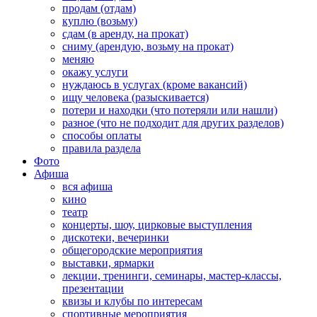
продам (отдам)
куплю (возьму)
сдам (в аренду, на прокат)
сниму (арендую, возьму на прокат)
меняю
окажу услуги
нуждаюсь в услугах (кроме вакансий)
ищу человека (разыскивается)
потери и находки (что потеряли или нашли)
разное (что не подходит для других разделов)
способы оплаты
правила раздела
Фото
Афиша
вся афиша
кино
театр
концерты, шоу, цирковые выступления
дискотеки, вечеринки
общегородские мероприятия
выставки, ярмарки
лекции, тренинги, семинары, мастер-классы,
презентации
квизы и клубы по интересам
спортивные мероприятия