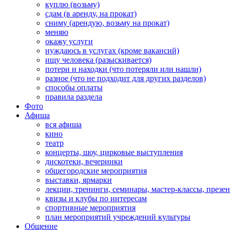
куплю (возьму)
сдам (в аренду, на прокат)
сниму (арендую, возьму на прокат)
меняю
окажу услуги
нуждаюсь в услугах (кроме вакансий)
ищу человека (разыскивается)
потери и находки (что потеряли или нашли)
разное (что не подходит для других разделов)
способы оплаты
правила раздела
Фото
Афиша
вся афиша
кино
театр
концерты, шоу, цирковые выступления
дискотеки, вечеринки
общегородские мероприятия
выставки, ярмарки
лекции, тренинги, семинары, мастер-классы, презе
квизы и клубы по интересам
спортивные мероприятия
план мероприятий учреждений культуры
Общение