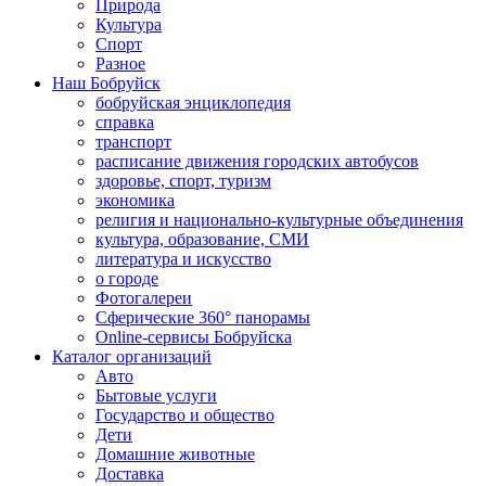
Природа
Культура
Спорт
Разное
Наш Бобруйск
бобруйская энциклопедия
справка
транспорт
расписание движения городских автобусов
здоровье, спорт, туризм
экономика
религия и национально-культурные объединения
культура, образование, СМИ
литература и искусство
о городе
Фотогалереи
Сферические 360° панорамы
Online-сервисы Бобруйска
Каталог организаций
Авто
Бытовые услуги
Государство и общество
Дети
Домашние животные
Доставка