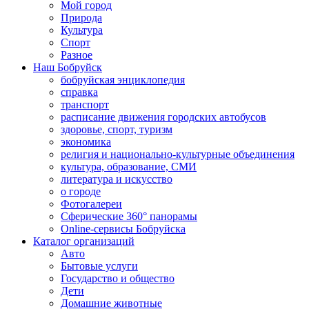
Мой город
Природа
Культура
Спорт
Разное
Наш Бобруйск
бобруйская энциклопедия
справка
транспорт
расписание движения городских автобусов
здоровье, спорт, туризм
экономика
религия и национально-культурные объединения
культура, образование, СМИ
литература и искусство
о городе
Фотогалереи
Сферические 360° панорамы
Online-сервисы Бобруйска
Каталог организаций
Авто
Бытовые услуги
Государство и общество
Дети
Домашние животные