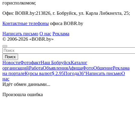
горисполкомом;
Офис BOBR.by:
213826, г. Бобруйск, ул. Карла Либкнехта, 25;
Контактные телефоны
офиса BOBR.by
Написать письмо
О нас
Реклама
© 2006-2026 «BOBR.by»
Поиск
Новости
Фотофакт
Наш Бобруйск
Каталог
организаций
Работа
Объявления
Афиша
Фото
Общение
Реклама
на портале
Курсы валют
$ 2.95
Погода
36°
Написать письмо
О
нас
Идёт обмен данными...
Произошла ошибка