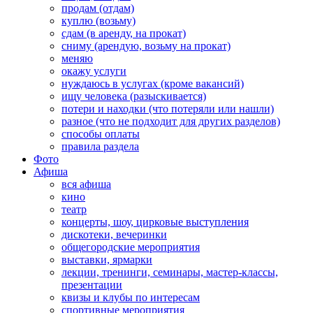
продам (отдам)
куплю (возьму)
сдам (в аренду, на прокат)
сниму (арендую, возьму на прокат)
меняю
окажу услуги
нуждаюсь в услугах (кроме вакансий)
ищу человека (разыскивается)
потери и находки (что потеряли или нашли)
разное (что не подходит для других разделов)
способы оплаты
правила раздела
Фото
Афиша
вся афиша
кино
театр
концерты, шоу, цирковые выступления
дискотеки, вечеринки
общегородские мероприятия
выставки, ярмарки
лекции, тренинги, семинары, мастер-классы,
презентации
квизы и клубы по интересам
спортивные мероприятия