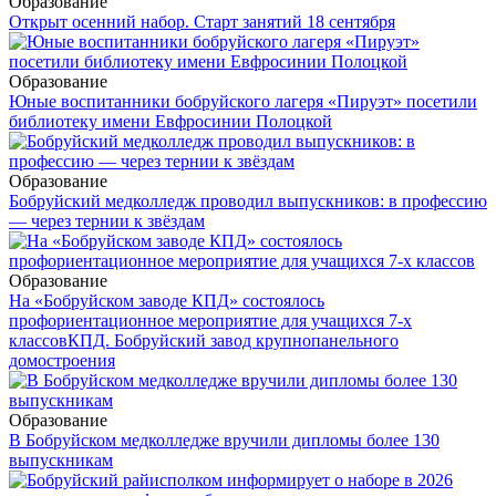
Образование
Открыт осенний набор. Старт занятий 18 сентября
Образование
Юные воспитанники бобруйского лагеря «Пируэт» посетили
библиотеку имени Евфросинии Полоцкой
Образование
Бобруйский медколледж проводил выпускников: в профессию
— через тернии к звёздам
Образование
На «Бобруйском заводе КПД» состоялось
профориентационное мероприятие для учащихся 7-х
классов
КПД. Бобруйский завод крупнопанельного
домостроения
Образование
В Бобруйском медколледже вручили дипломы более 130
выпускникам